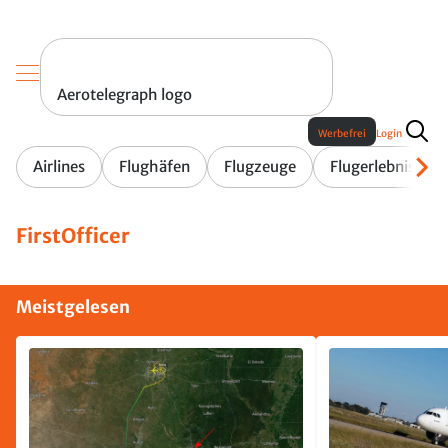
Aerotelegraph logo
Werbefrei
Login
Airlines
Flughäfen
Flugzeuge
Flugerlebnis
FirstOfficer
Meistgelesen