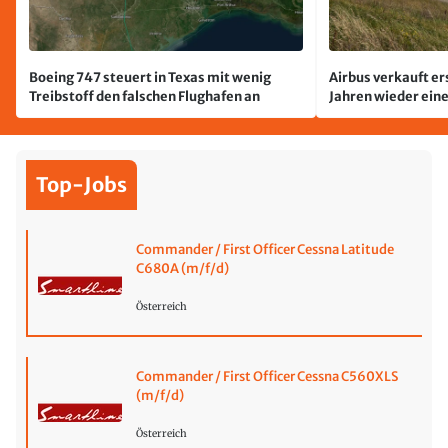
Boeing 747 steuert in Texas mit wenig
Airbus verkauft er
Treibstoff den falschen Flughafen an
Jahren wieder ein
Top-Jobs
Commander / First Officer Cessna Latitude
C680A (m/f/d)
Österreich
Commander / First Officer Cessna C560XLS
(m/f/d)
Österreich