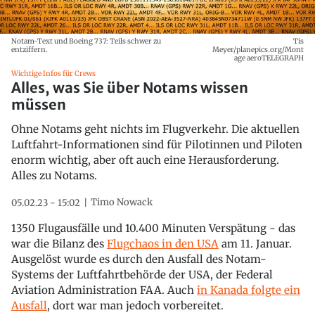
Notam-Text und Boeing 737: Teils schwer zu
Tis
entziffern.
Meyer/planepics.org/Mont
age aeroTELEGRAPH
Wichtige Infos für Crews
Alles, was Sie über Notams wissen
müssen
Ohne Notams geht nichts im Flugverkehr. Die aktuellen
Luftfahrt-Informationen sind für Pilotinnen und Piloten
enorm wichtig, aber oft auch eine Herausforderung.
Alles zu Notams.
Timo Nowack
05.02.23 - 15:02
1350 Flugausfälle und 10.400 Minuten Verspätung - das
war die Bilanz des
Flugchaos in den USA
am 11. Januar.
Ausgelöst wurde es durch den Ausfall des Notam-
Systems der Luftfahrtbehörde der USA, der Federal
Aviation Administration FAA. Auch
in Kanada folgte ein
Ausfall
, dort war man jedoch vorbereitet.