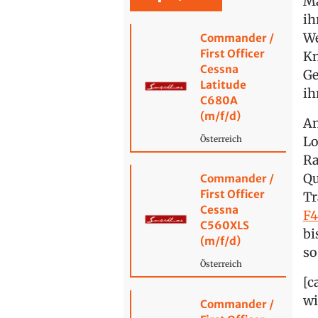
M
ih
We
Commander /
First Officer
Kn
Cessna
Ge
Latitude
ih
C680A
(m/f/d)
An
Lo
Österreich
Ra
Qu
Commander /
First Officer
Tr
Cessna
F4
C560XLS
bi
(m/f/d)
so
Österreich
[c
wi
Commander /