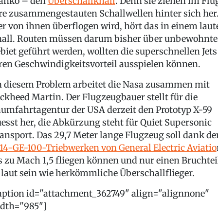
anko – den
Überschallknall
. Denn sie ziehen im Flu
re zusammengestauten Schallwellen hinter sich her
r von ihnen überflogen wird, hört das in einem laut
all. Routen müssen darum bisher über unbewohnte
biet geführt werden, wollten die superschnellen Jets
ren Geschwindigkeitsvorteil ausspielen können.
 diesem Problem arbeitet die Nasa zusammen mit
ckheed Martin. Der Flugzeugbauer stellt für die
umfahrtagentur der USA derzeit den Prototyp X-59
esst her, die Abkürzung steht für Quiet Supersonic
ansport. Das 29,7 Meter lange Flugzeug soll dank de
14-GE-100-Triebwerken von General Electric Aviatio
s zu Mach 1,5 fliegen können und nur einen Bruchtei
 laut sein wie herkömmliche Überschallflieger.
aption id="attachment_362749" align="alignnone"
dth="985"]