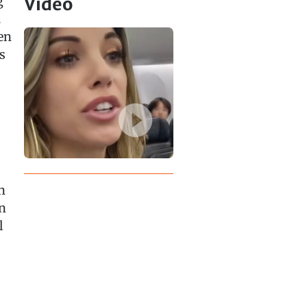
g
Video
.
en
s
n
n
l