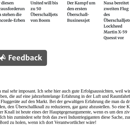
 diesen
United will bis
Der Kampf um
Nasa bereitet
rausforderun
zu 50
den ersten
zweiten Flug
 stehen die
Überschalljets
Überschall-
des
ncorde-Erben
von Boom
Businessjet
Überschalljet
Lockheed
Martin X-59
Quesst vor
Feedback