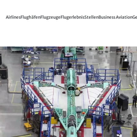
Airlines
Flughäfen
Flugzeuge
Flugerlebnis
Stellen
Business Aviation
Ge