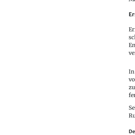
Er
Er
sc
En
ve
In
vo
zu
fe
Se
Ru
De