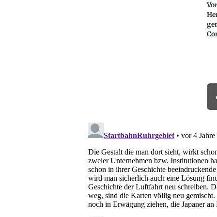
Vor
He
gen
Co