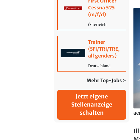
First Officer
Cessna 525
(m/f/d)
Österreich
Trainer
(SFI/TRI/TRE,
all genders)
Deutschland
Mehr Top-Jobs >
Jetzt eigene
Stellenanzeige
schalten
ae
Il
Ma