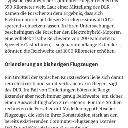
Typische Distanzen der Commuter-Flieger reichen bis
350 Kilometer weit. Laut einer Mitteilung des DLR
kamen die Forscher zu dem Ergebnis, dass sich
Elektromotoren auf diesen Strecken «sinnvoll CO2-
sparend» einsetzen lassen. In ihren Untersuchungen
bescheinigten die Forscher den Elektrohybrid-Motoren
eine vollelektrische Reichweite von 200 Kilometern.
Spezielle Gasturbinen, - sogenannte «Range Extender -,
könnten die Reichweite auf 1000 Kilometer erhöhen.
Orientierung an bisherigen Flugzeugen
Ein Großteil der typischen Kurzstrecken ließe sich damit
rein elektrisch und somit verbrauchsarm fliegen, sagt
das DLR. Im Fall von Umleitungen böten die Range
Extender aber noch immer genug Reichweite, um sicher
einen Ausweichflughafen zu erreichen. Für ihre Studien
rechneten die Forscher mit Modellen hypothetischer
Flugzeuge, die sich in ihrer Konstruktion stark an den
bereits existierenden Commuter-Flugzeugen Dornier
Do228 und BAE Jetstream 31 orientieren.