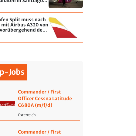
onaten in Santiago
le - jetzt wurde einer
affiti besprayt
fen Split muss nach
l mit Airbus A320 von
a vorübergehend den
b einstellen
p-Jobs
Commander / First
Officer Cessna Latitude
C680A (m/f/d)
Österreich
Commander / First