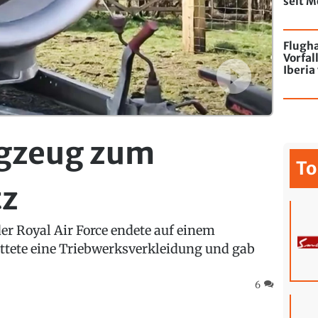
seit M
de Chi
mit Gr
Flugha
Vorfal
Iberi
Betrie
gzeug zum
To
tz
er Royal Air Force endete auf einem
ettete eine Triebwerksverkleidung und gab
6