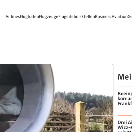
Airlines
Flughäfen
Flugzeuge
Flugerlebnis
Stellen
Business Aviation
Ge
Mei
Boein
korea
Frankf
Drei A
Wizz-