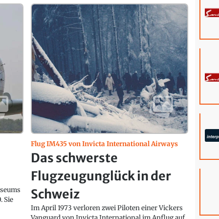
Flug IM435 von Invicta International Airways
n
Das schwerste
Flugzeugunglück in der
Museums
Schweiz
. Sie
Im April 1973 verloren zwei Piloten einer Vickers
Vanguard von Invicta International im Anflug auf