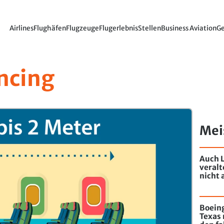
Airlines
Flughäfen
Flugzeuge
Flugerlebnis
Stellen
Business Aviation
Ge
ncing
Mei
Auch L
veral
nicht 
Boeing
Texas 