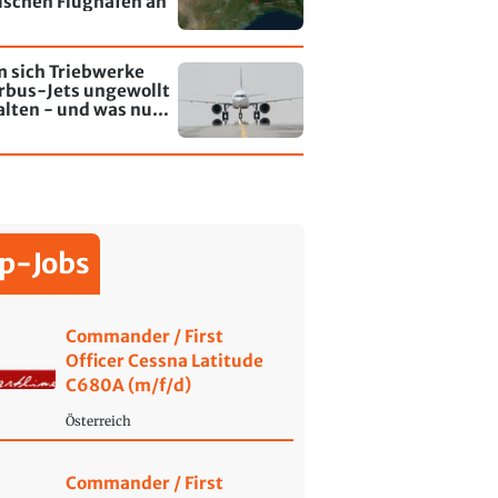
lschen Flughafen an
 sich Triebwerke
rbus-Jets ungewollt
alten - und was nun
rt
p-Jobs
Commander / First
Officer Cessna Latitude
C680A (m/f/d)
Österreich
Commander / First