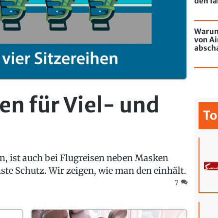
den fa
Warum
von Ai
absch
passie
en für Viel- und
To
, ist auch bei Flugreisen neben Masken
te Schutz. Wir zeigen, wie man den einhält.
7