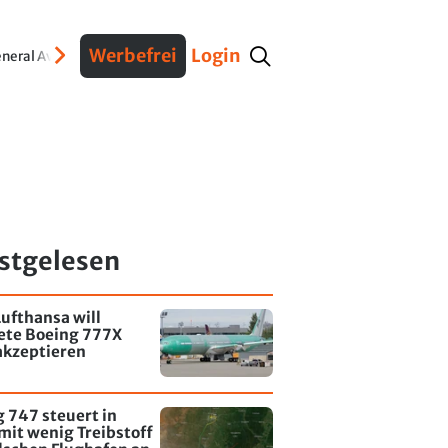
Werbefrei
Login
neral Aviation
Verteidigung
Interviews
Fracht
Geschichte
Sicherheit
Ko
stgelesen
ufthansa will
tete Boeing 777X
akzeptieren
 747 steuert in
mit wenig Treibstoff