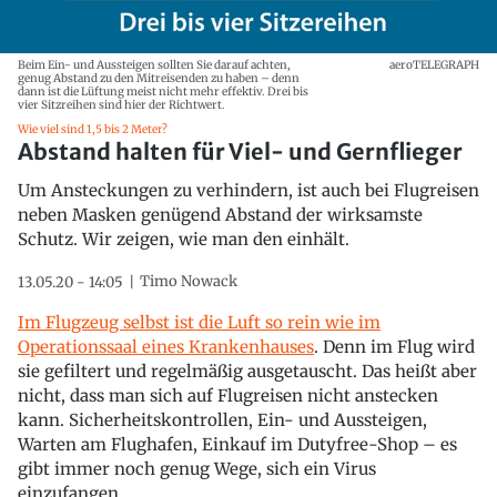
Beim Ein- und Aussteigen sollten Sie darauf achten,
aeroTELEGRAPH
genug Abstand zu den Mitreisenden zu haben – denn
dann ist die Lüftung meist nicht mehr effektiv. Drei bis
vier Sitzreihen sind hier der Richtwert.
Wie viel sind 1,5 bis 2 Meter?
Abstand halten für Viel- und Gernflieger
Um Ansteckungen zu verhindern, ist auch bei Flugreisen
neben Masken genügend Abstand der wirksamste
Schutz. Wir zeigen, wie man den einhält.
Timo Nowack
13.05.20 - 14:05
Im Flugzeug selbst ist die Luft so rein wie im
Operationssaal eines Krankenhauses
. Denn im Flug wird
sie gefiltert und regelmäßig ausgetauscht. Das heißt aber
nicht, dass man sich auf Flugreisen nicht anstecken
kann. Sicherheitskontrollen, Ein- und Aussteigen,
Warten am Flughafen, Einkauf im Dutyfree-Shop – es
gibt immer noch genug Wege, sich ein Virus
einzufangen.