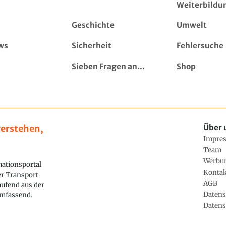
Weiterbildu
Geschichte
Umwelt
ws
Sicherheit
Fehlersuche
Sieben Fragen an...
Shop
erstehen,
Über 
Impre
Team
Werbu
ationsportal
Konta
ler Transport
AGB
aufend aus der
Datens
 umfassend.
Datens