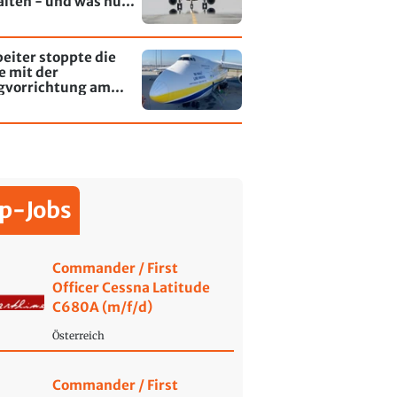
alten - und was nun
rt
eiter stoppte die
e mit der
gvorrichtung am
fen Leipzig/Halle
p-Jobs
Commander / First
Officer Cessna Latitude
C680A (m/f/d)
Österreich
Commander / First