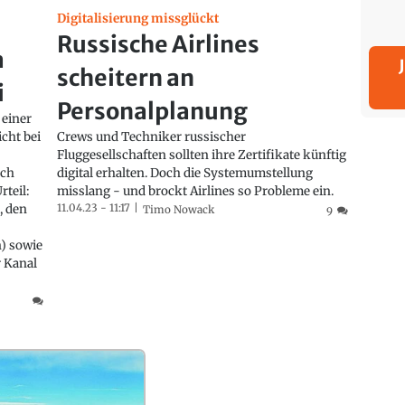
Digitalisierung missglückt
Russische Airlines
a
scheitern an
i
Personalplanung
 einer
cht bei
Crews und Techniker russischer
Fluggesellschaften sollten ihre Zertifikate künftig
rch
digital erhalten. Doch die Systemumstellung
teil:
misslang - und brockt Airlines so Probleme ein.
, den
11.04.23 - 11:17
Timo Nowack
9
n) sowie
r Kanal