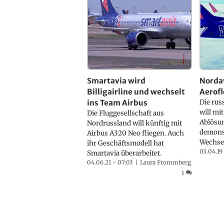
Smartavia wird
Nordav
Billigairline und wechselt
Aerof
ins Team Airbus
Die rus
will mi
Die Fluggesellschaft aus
Ablösun
Nordrussland will künftig mit
demonst
Airbus A320 Neo fliegen. Auch
Wechsel 
ihr Geschäftsmodell hat
03.04.19
Smartavia überarbeitet.
04.06.21 - 07:03
Laura Frommberg
1