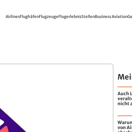
Airlines
Flughäfen
Flugzeuge
Flugerlebnis
Stellen
Business Aviation
Ge
Mei
Auch L
veral
nicht 
Warum
von Ai