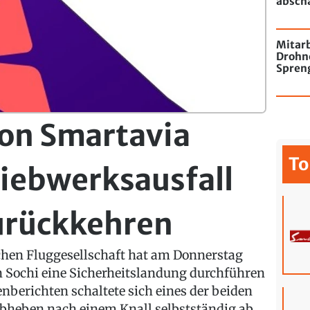
absch
passie
Mitarb
Drohn
Spren
Flugha
von Smartavia
To
iebwerksausfall
urückkehren
chen Fluggesellschaft hat am Donnerstag
in Sochi eine Sicherheitslandung durchführen
berichten schaltete sich eines der beiden
bheben nach einem Knall selbstständig ab.