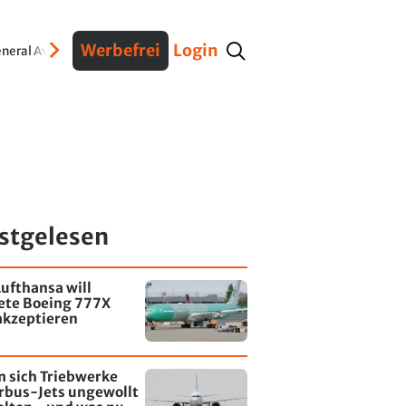
Werbefrei
Login
neral Aviation
Verteidigung
Interviews
Fracht
Geschichte
Sicherheit
Ko
stgelesen
ufthansa will
tete Boeing 777X
akzeptieren
 sich Triebwerke
rbus-Jets ungewollt