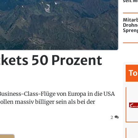
seit M
de Chi
mit Gr
Mitarb
Drohn
Spren
Flugha
kets 50 Prozent
To
 Business-Class-Flüge von Europa in die USA
ollen massiv billiger sein als bei der
2