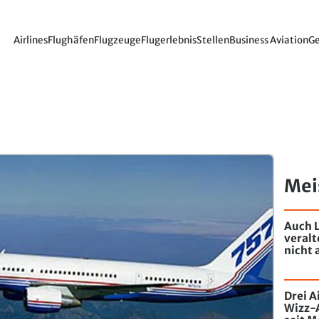
Airlines
Flughäfen
Flugzeuge
Flugerlebnis
Stellen
Business Aviation
Ge
Mei
Auch L
veral
nicht 
Drei A
Wizz-