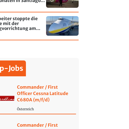
onaten in Santiago
le - jetzt wurde einer
affiti besprayt
eiter stoppte die
e mit der
gvorrichtung am
fen Leipzig/Halle
p-Jobs
Commander / First
Officer Cessna Latitude
C680A (m/f/d)
Österreich
Commander / First