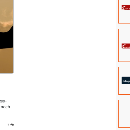
-
ess-
ennoch
-
2