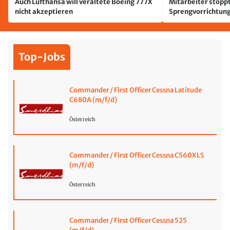
Auch Lufthansa will veraltete Boeing 777X
Mitarbeiter stoppt
nicht akzeptieren
Sprengvorrichtung
Leipzig/Halle
Top-Jobs
Commander / First Officer Cessna Latitude
C680A (m/f/d)
Österreich
Commander / First Officer Cessna C560XLS
(m/f/d)
Österreich
Commander / First Officer Cessna 525