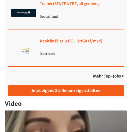
Trainer (SFI/TRI/TRE, all genders)
Deutschland
Kapitän Pilatus PC-12NGX (f/m/d)
Österreich
Mehr Top-Jobs >
Jetzt eigene Stellenanzeige schalten
Video