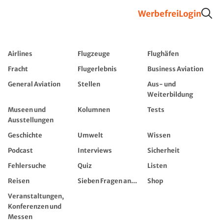
Werbefrei
Login
Airlines
Flugzeuge
Flughäfen
Fracht
Flugerlebnis
Business Aviation
General Aviation
Stellen
Aus- und
Weiterbildung
Museen und
Kolumnen
Tests
Ausstellungen
Geschichte
Umwelt
Wissen
Podcast
Interviews
Sicherheit
Fehlersuche
Quiz
Listen
Reisen
Sieben Fragen an...
Shop
Veranstaltungen,
Konferenzen und
Messen