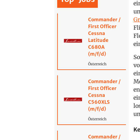
ei
un
Gr
Commander /
First Officer
Fl
Cessna
Fl
Latitude
ei
C680A
(m/f/d)
So
vo
Österreich
ei
Me
Commander /
First Officer
en
Cessna
ei
C560XLS
lo
(m/f/d)
un
Österreich
Ke
Commander /