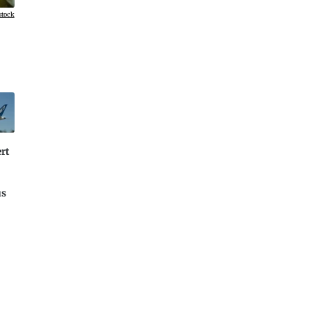
stock
rt
us