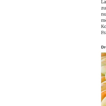
La
zu
nu
mö
Ko
Fr
Dr