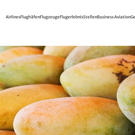
Airlines
Flughäfen
Flugzeuge
Flugerlebnis
Stellen
Business Aviation
Ge