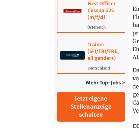
First Officer
Ei
Cessna 525
Fl
(m/f/d)
ha
Österreich
pr
Gr
Trainer
Ei
(SFI/TRI/TRE,
Al
all genders)
Deutschland
Da
vo
Mehr Top-Jobs >
de
ge
Jetzt eigene
Ca
Stellenanzeige
Ve
schalten
CO