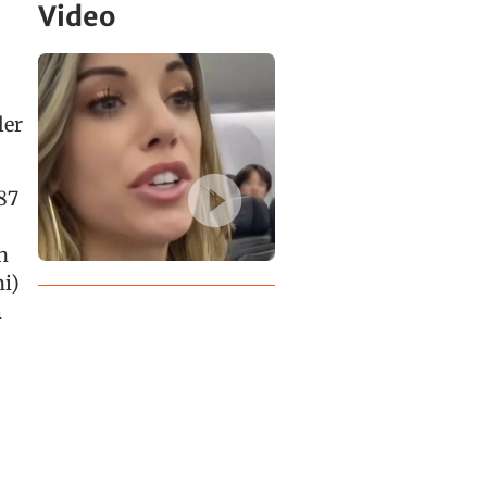
Video
ler
87
n
i)
m