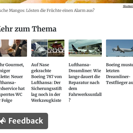
Shutter
sche Mangos: Lösten die Früchte einen Alarm aus?
ehr zum Thema
hr Gourmet,
Auf Nase
Lufthansa-
Boeing muste
niger
gekrachte
Dreamliner: Wie
letzten
lette: Neuer
Boeing 787 von
lange dauert die
Dreamliner-
fthansa-
Lufthansa: Der
Reparatur nach
Testflieger a
dservice hat
Sicherungsstift
dem
sperrtes WC
lag noch in der
Fahrwerksunfall
 Folge
Werkzeugkiste
?
Feedback