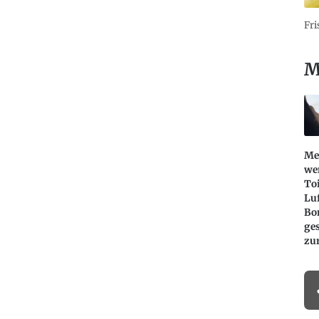
Fri
M
Me
we
Toi
Lu
Bor
ge
zur