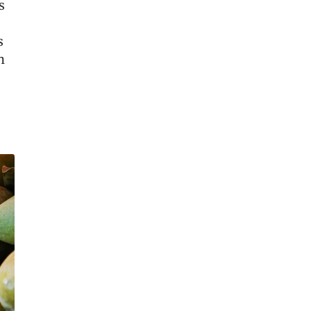
s
s
n