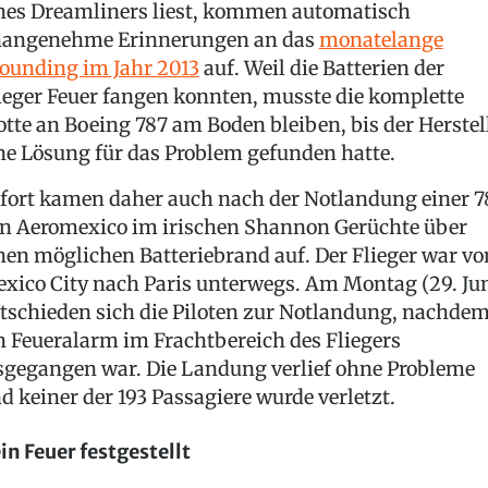
nes Dreamliners liest, kommen automatisch
angenehme Erinnerungen an das
monatelange
ounding im Jahr 2013
auf. Weil die Batterien der
ieger Feuer fangen konnten, musste die komplette
otte an Boeing 787 am Boden bleiben, bis der Herstel
ne Lösung für das Problem gefunden hatte.
fort kamen daher auch nach der Notlandung einer 7
n Aeromexico im irischen Shannon Gerüchte über
nen möglichen Batteriebrand auf. Der Flieger war vo
xico City nach Paris unterwegs. Am Montag (29. Jun
tschieden sich die Piloten zur Notlandung, nachde
n Feueralarm im Frachtbereich des Fliegers
sgegangen war. Die Landung verlief ohne Probleme
d keiner der 193 Passagiere wurde verletzt.
in Feuer festgestellt