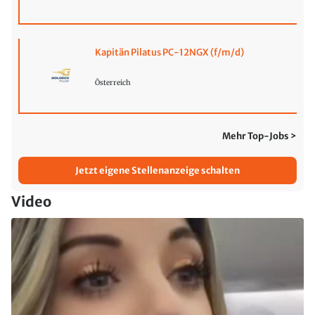
Kapitän Pilatus PC-12NGX (f/m/d)
Österreich
Mehr Top-Jobs >
Jetzt eigene Stellenanzeige schalten
Video