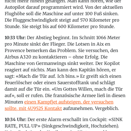
nicht mehr hinein gelangen. Man kann hören, wie der
Autopilot darauf programmiert wird. Von der aktuellen
Flughöhe soll die Maschine auf unter 100 Fuß sinken.
Die Fluggeschwindigkeit steigt auf 570 Kilometer pro
Stunde. Sie steigt bis auf 600 Kilometer pro Stunde.
10:33 Uhr:
Der Abstieg beginnt. Im Schnitt 1066 Meter
pro Minute sinkt der Flieger. Die Lotsen in Aix en
Provence bemerken das Problem. Sie versuchen, den
Airbus A320 zu kontaktieren – ohne Erfolg. Die
Maschine von Germanwings sinkt weiter. Der Kopilot
reagiert auf nichts. Man kann den Kapitän hören, er
sagt: «Mach die Tür auf. Ich bins.» Er greift sich einen
Feuerlöscher oder einen Sauerstofftank und schlägt
damit auf die Tür ein. «Um Gottes Willen, mach die Tür
auf», soll er rufen. Die französische Armee ließ in diesen
Minuten
einen Kampfjet aufsteigen, der versuchen
sollte, mit 4U9525 Kontakt
aufzunehmen. Vergeblich.
10:34 Uhr:
Der erste Alarm erschallt im Cockpit: «SINK
RATE, PULL UP» (Sinkgeschwindigkeit, Hochziehen).