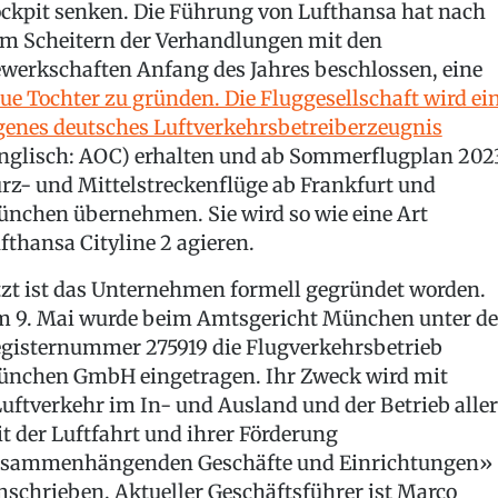
ckpit senken. Die Führung von Lufthansa hat nach
m Scheitern der Verhandlungen mit den
werkschaften Anfang des Jahres beschlossen, eine
ue Tochter zu gründen. Die Fluggesellschaft wird ei
genes deutsches Luftverkehrsbetreiberzeugnis
nglisch: AOC) erhalten und ab Sommerflugplan 202
rz- und Mittelstreckenflüge ab Frankfurt und
nchen übernehmen. Sie wird so wie eine Art
fthansa Cityline 2 agieren.
tzt ist das Unternehmen formell gegründet worden.
 9. Mai wurde beim Amtsgericht München unter de
gisternummer 275919 die Flugverkehrsbetrieb
nchen GmbH eingetragen. Ihr Zweck wird mit
uftverkehr im In- und Ausland und der Betrieb aller
t der Luftfahrt und ihrer Förderung
sammenhängenden Geschäfte und Einrichtungen»
schrieben. Aktueller Geschäftsführer ist Marco