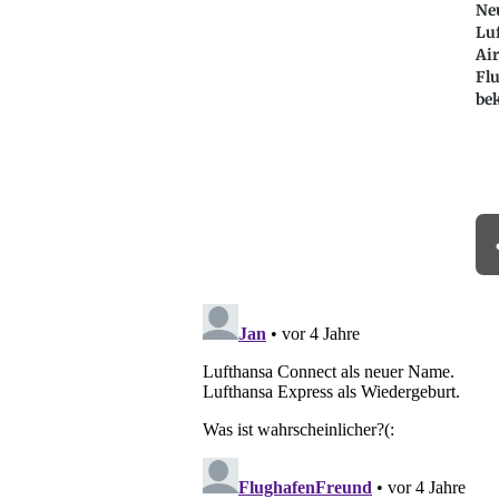
Ne
Lu
Air
Fl
be