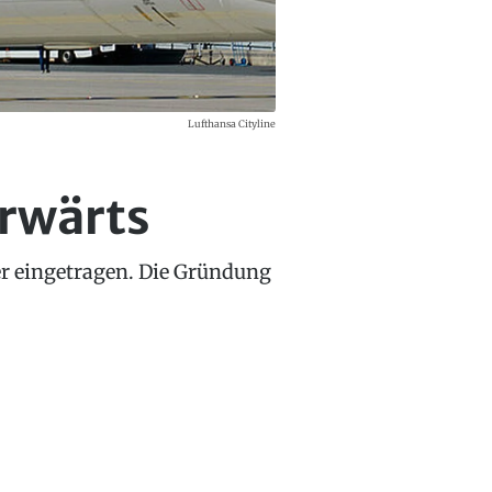
Lufthansa Cityline
orwärts
ter eingetragen. Die Gründung