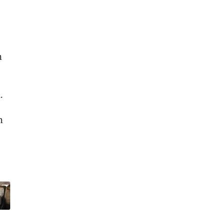
n
.
n