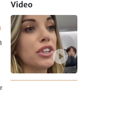
Video
n
3
r