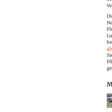
Ve
Di
Ne
Fl
Lu
be
ab
Si
Pi
ge
M