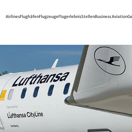
Airlines
Flughäfen
Flugzeuge
Flugerlebnis
Stellen
Business Aviation
Ge