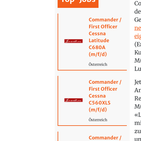
Co
de
Ge
Commander /
First Officer
ne
Cessna
ei
Latitude
(E
C680A
Ku
(m/f/d)
Mü
Österreich
Lu
Je
Commander /
First Officer
Am
Cessna
Re
C560XLS
Mü
(m/f/d)
«L
Österreich
mi
zu
Commander /
um