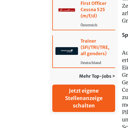
First Officer
Ze
Cessna 525
ar
(m/f/d)
Gr
Österreich
Sp
Trainer
(SFI/TRI/TRE,
Au
all genders)
er
Deutschland
Ei
Gr
Mehr Top-Jobs >
Ge
Co
Jetzt eigene
zu
Stellenanzeige
me
schalten
Pi
un
Sc