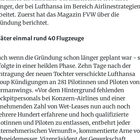
nger, der bei Lufthansa im Bereich Airlinestrategie
beitet. Zuerst hat das Magazin FVW über die
ündung berichtet.
äter einmal rund 40 Flugzeuge
ch wenn die Gründung schon länger geplant war - s
folgte in einer heiklen Phase. Zehn Tage nach der
ntragung der neuen Tochter verschickte Lufthansa
oup Kündigungen an 281 Pilotinnen und Piloten von
rmanwings. «Vor dem Hintergrund fehlenden
ckpitpersonals bei Konzern-Airlines und einer
nehmenden Zahl von Wet-Leases nun auch noch
hrere Hundert erfahrene und hoch qualifizierte
lotinnen und Piloten zu entlassen, entbehrt jeder
ternehmerischen Vernunft», kommentierte Arne v
hneidemesser, Vizepräsident der Gewerkschaft