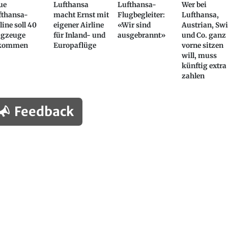
ue
Lufthansa
Lufthansa-
Wer bei
fthansa-
macht Ernst mit
Flugbegleiter:
Lufthansa,
line soll 40
eigener Airline
«Wir sind
Austrian, Sw
ugzeuge
für Inland- und
ausgebrannt»
und Co. ganz
kommen
Europaflüge
vorne sitzen
will, muss
künftig extra
zahlen
Feedback