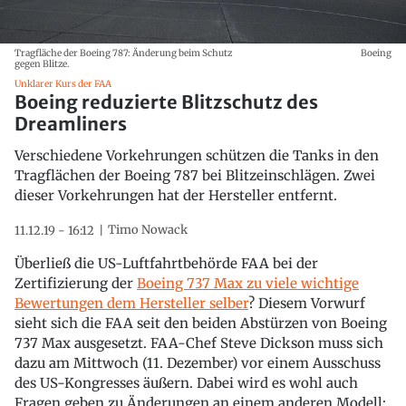
Tragfläche der Boeing 787: Änderung beim Schutz
Boeing
gegen Blitze.
Unklarer Kurs der FAA
Boeing reduzierte Blitzschutz des
Dreamliners
Verschiedene Vorkehrungen schützen die Tanks in den
Tragflächen der Boeing 787 bei Blitzeinschlägen. Zwei
dieser Vorkehrungen hat der Hersteller entfernt.
Timo Nowack
11.12.19 - 16:12
Überließ die US-Luftfahrtbehörde FAA bei der
Zertifizierung der
Boeing 737 Max zu viele wichtige
Bewertungen dem Hersteller selber
? Diesem Vorwurf
sieht sich die FAA seit den beiden Abstürzen von Boeing
737 Max ausgesetzt. FAA-Chef Steve Dickson muss sich
dazu am Mittwoch (11. Dezember) vor einem Ausschuss
des US-Kongresses äußern. Dabei wird es wohl auch
Fragen geben zu Änderungen an einem anderen Modell: