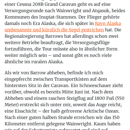
einer Cessna 208B Grand Caravan geht es auf eine
Versorgungsrunde nach Wainwright und Atqasuk, beides
Kommunen des Inupiat-Stammes. Der Flieger gehörte
damals noch Era Alaska, die sich später in
Ravn Alaska
umbenannte und kürzlich die Segel gestrichen
hat. Die
Regionalregierung Barrows hat allerdings schon zwei
weitere Betriebe beauftragt, die Versorgungsflüge
fortzuführen, die Tour müsste also in ähnlicher Form
weiter möglich sein – und sonst gibt es noch viele
ähnliche im ruralen Alaska.
Als wir von Barrow abheben, befinde ich mich
eingepfercht zwischen Transportkisten auf dem
hintersten Sitz in der Caravan. Ein Schneeschauer zieht
vorüber, obwohl es bereits Mitte Juni ist. Nach dem
Abheben und einem raschen Steigflug auf 1800 Fuß (550
Meter) erstreckt sich unter mir, soweit das Auge reicht,
eine Eisschicht – der halb gefrorene Arktische Ozean.
Nach einer guten halben Stunde erreichen wir das 150
Kilometer entfernt gelegene Wainwright. Kaum haben