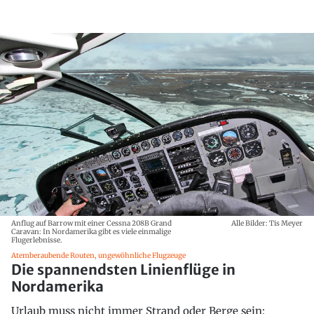
Anflug auf Barrow mit einer Cessna 208B Grand
Alle Bilder: Tis Meyer
Caravan: In Nordamerika gibt es viele einmalige
Flugerlebnisse.
Atemberaubende Routen, ungewöhnliche Flugzeuge
Die spannendsten Linienflüge in
Nordamerika
Urlaub muss nicht immer Strand oder Berge sein: