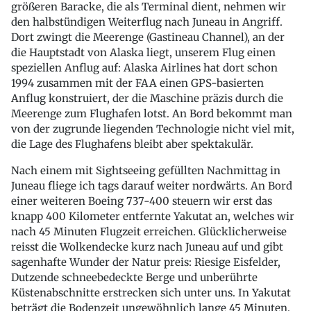
größeren Baracke, die als Terminal dient, nehmen wir
den halbstündigen Weiterflug nach Juneau in Angriff.
Dort zwingt die Meerenge (Gastineau Channel), an der
die Hauptstadt von Alaska liegt, unserem Flug einen
speziellen Anflug auf: Alaska Airlines hat dort schon
1994 zusammen mit der FAA einen GPS-basierten
Anflug konstruiert, der die Maschine präzis durch die
Meerenge zum Flughafen lotst. An Bord bekommt man
von der zugrunde liegenden Technologie nicht viel mit,
die Lage des Flughafens bleibt aber spektakulär.
Nach einem mit Sightseeing gefüllten Nachmittag in
Juneau fliege ich tags darauf weiter nordwärts. An Bord
einer weiteren Boeing 737-400 steuern wir erst das
knapp 400 Kilometer entfernte Yakutat an, welches wir
nach 45 Minuten Flugzeit erreichen. Glücklicherweise
reisst die Wolkendecke kurz nach Juneau auf und gibt
sagenhafte Wunder der Natur preis: Riesige Eisfelder,
Dutzende schneebedeckte Berge und unberührte
Küstenabschnitte erstrecken sich unter uns. In Yakutat
beträgt die Bodenzeit ungewöhnlich lange 45 Minuten,