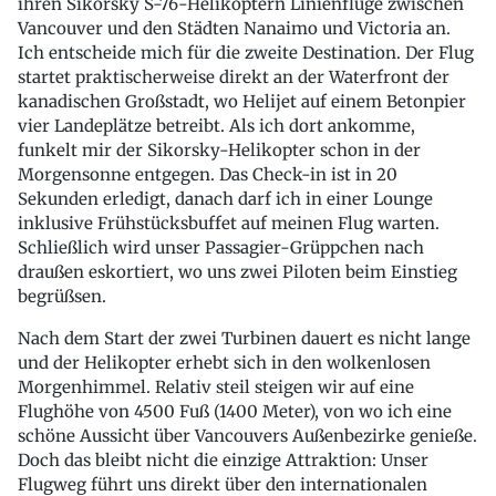
ihren Sikorsky S-76-Helikoptern Linienflüge zwischen
Vancouver und den Städten Nanaimo und Victoria an.
Ich entscheide mich für die zweite Destination. Der Flug
startet praktischerweise direkt an der Waterfront der
kanadischen Großstadt, wo Helijet auf einem Betonpier
vier Landeplätze betreibt. Als ich dort ankomme,
funkelt mir der Sikorsky-Helikopter schon in der
Morgensonne entgegen. Das Check-in ist in 20
Sekunden erledigt, danach darf ich in einer Lounge
inklusive Frühstücksbuffet auf meinen Flug warten.
Schließlich wird unser Passagier-Grüppchen nach
draußen eskortiert, wo uns zwei Piloten beim Einstieg
begrüßsen.
Nach dem Start der zwei Turbinen dauert es nicht lange
und der Helikopter erhebt sich in den wolkenlosen
Morgenhimmel. Relativ steil steigen wir auf eine
Flughöhe von 4500 Fuß (1400 Meter), von wo ich eine
schöne Aussicht über Vancouvers Außenbezirke genieße.
Doch das bleibt nicht die einzige Attraktion: Unser
Flugweg führt uns direkt über den internationalen