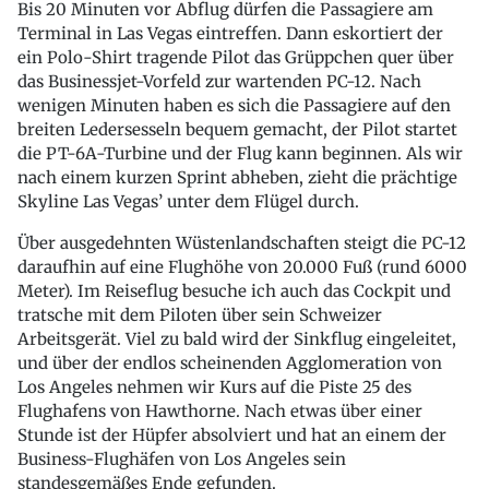
Bis 20 Minuten vor Abflug dürfen die Passagiere am
Terminal in Las Vegas eintreffen. Dann eskortiert der
ein Polo-Shirt tragende Pilot das Grüppchen quer über
das Businessjet-Vorfeld zur wartenden PC-12. Nach
wenigen Minuten haben es sich die Passagiere auf den
breiten Ledersesseln bequem gemacht, der Pilot startet
die PT-6A-Turbine und der Flug kann beginnen. Als wir
nach einem kurzen Sprint abheben, zieht die prächtige
Skyline Las Vegas’ unter dem Flügel durch.
Über ausgedehnten Wüstenlandschaften steigt die PC-12
daraufhin auf eine Flughöhe von 20.000 Fuß (rund 6000
Meter). Im Reiseflug besuche ich auch das Cockpit und
tratsche mit dem Piloten über sein Schweizer
Arbeitsgerät. Viel zu bald wird der Sinkflug eingeleitet,
und über der endlos scheinenden Agglomeration von
Los Angeles nehmen wir Kurs auf die Piste 25 des
Flughafens von Hawthorne. Nach etwas über einer
Stunde ist der Hüpfer absolviert und hat an einem der
Business-Flughäfen von Los Angeles sein
standesgemäßes Ende gefunden.