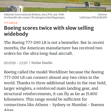
Pakistan International Airlines, kurz PIA, war 2006
Simeon
Erstkundin des neuen Ultralangstreckenflugzeuges.
Lüthi/aeroTELEGRAPH
777-200 LR
Boeing scores twice with slow selling
widebody
The Boeing 777-200 LR is not a bestseller. But in recent
months, the American manufacturer has received two
orders for the ultra long-haul aircraft.
Stefan Eiselin
05.07.19 - 22:07
Boeing called the model Worldliner because the Boeing
777-200 LR can connect almost any two cities in the
world. Thanks to three additional tanks in the rear hold,
larger winglets, a reinforced main landing gear, and
structural reinforcements, it can fly as far as 15.800
kilometers. This range would be sufficient for
connections like Athens - Sydney or Mumbai - Buenos
Aires.