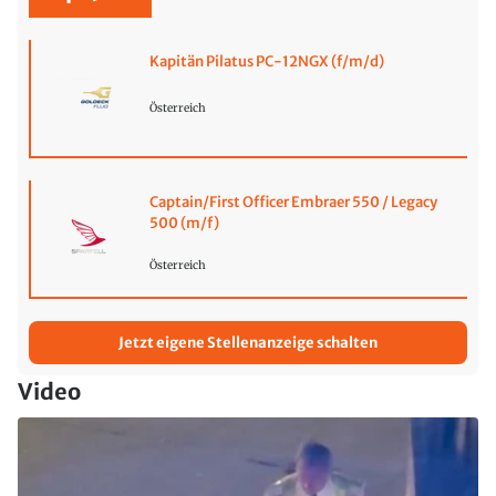
Kapitän Pilatus PC-12NGX (f/m/d)
Österreich
Captain/First Officer Embraer 550 / Legacy
500 (m/f)
Österreich
Jetzt eigene Stellenanzeige schalten
Video