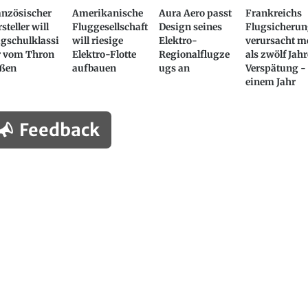
anzösischer
Amerikanische
Aura Aero passt
Frankreichs
steller will
Fluggesellschaft
Design seines
Flugsicheru
ugschulklassi
will riesige
Elektro-
verursacht m
r vom Thron
Elektro-Flotte
Regionalflugze
als zwölf Jahr
oßen
aufbauen
ugs an
Verspätung -
einem Jahr
Feedback