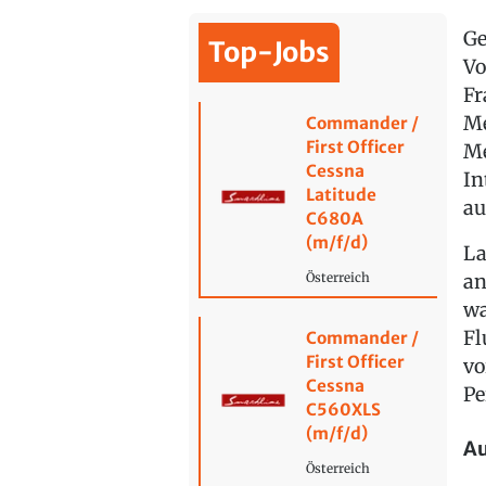
Ge
Top-Jobs
Vo
Fr
Me
Commander /
First Officer
Me
Cessna
In
Latitude
au
C680A
(m/f/d)
La
an
Österreich
wa
Fl
Commander /
First Officer
vo
Cessna
Pe
C560XLS
(m/f/d)
Au
Österreich