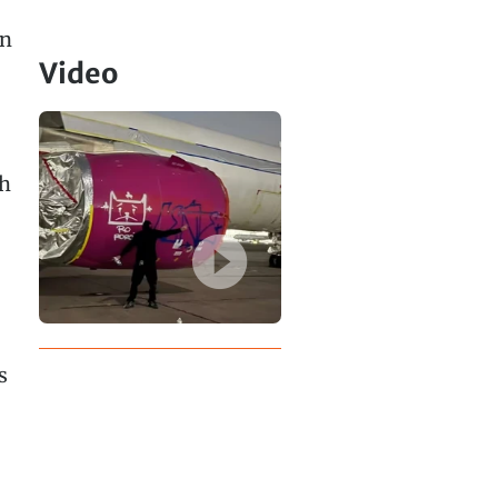
en
Video
ch
s