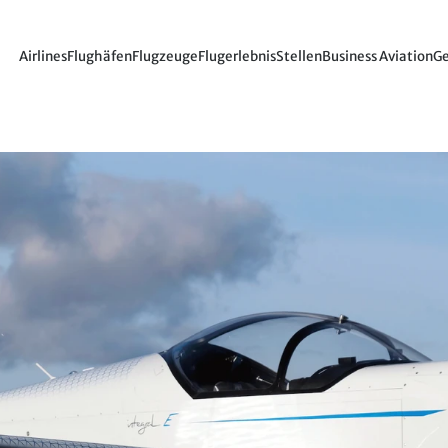
Airlines
Flughäfen
Flugzeuge
Flugerlebnis
Stellen
Business Aviation
Ge