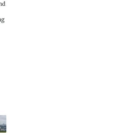
nd
ng