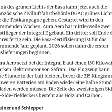
nk des grünen Lichts der Easa kann jetzt auch die
anzösische Zivilluftfahrtbehörde DGAC grünes Licht
r die Testkampagne geben. Gestartet wird in den
mmenden Wochen. Aura Aero hat mittlerweile zwei
stflieger der Integral E gebaut. Ein dritter soll Ende 
hres fertig sein. Die Easa-Zertifizierung ist für das
mmende Jahr geplant. 2026 sollen dann die ersten
slieferungen beginnen.
ra Aero setzt bei der Integral E auf einen 150 Kilowa
arken Elektromotor von Safran. Das Flugzeug kann
ne Stunde in der Luft bleiben, bevor die 215 Kilogr
hweren Batterien am Boden wieder eine halbe Stund
laden werden müssen. Die Zelle des zweisitzigen Sid
-Side-Tiefdeckers besteht aus Holz und Carbon.
ainer und Schlepper