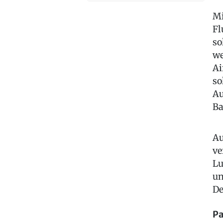
Mi
Fl
so
we
Ai
so
Au
Ba
Au
ve
Lu
un
De
Pa