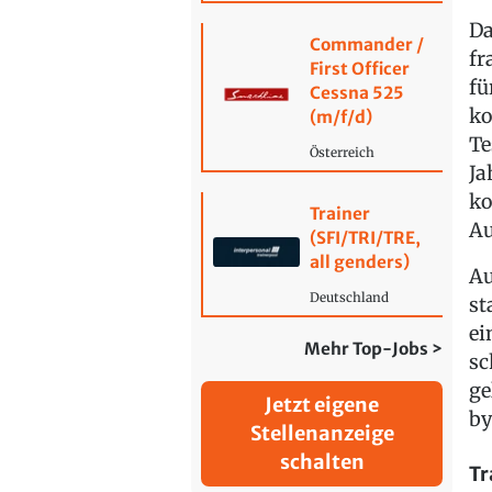
Da
Commander /
fr
First Officer
fü
Cessna 525
ko
(m/f/d)
Te
Österreich
Ja
ko
Trainer
Au
(SFI/TRI/TRE,
all genders)
Au
Deutschland
st
ei
Mehr Top-Jobs >
sc
ge
Jetzt eigene
by
Stellenanzeige
schalten
Tr