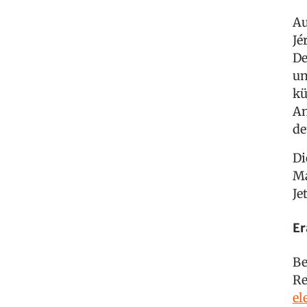
Au
Jé
De
un
kü
An
de
Di
Ma
Je
Er
Be
Re
el