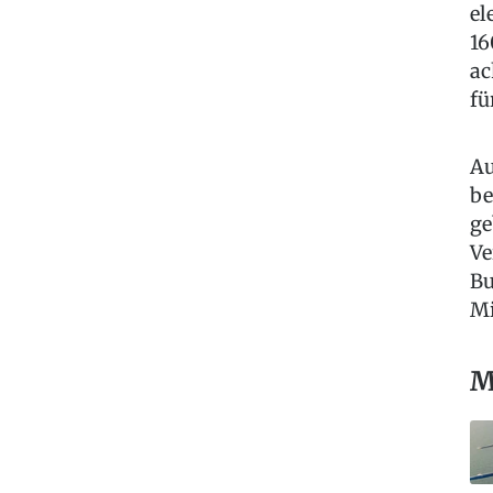
el
16
ac
fü
Au
be
ge
Ve
Bu
Mi
M