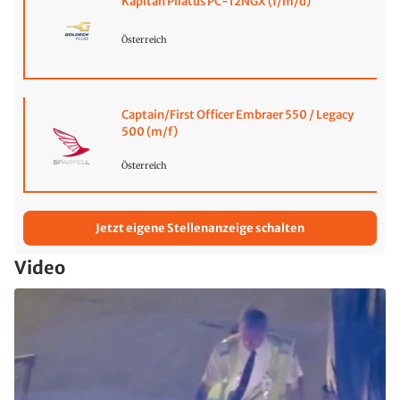
Kapitän Pilatus PC-12NGX (f/m/d)
Österreich
Captain/First Officer Embraer 550 / Legacy
500 (m/f)
Österreich
Jetzt eigene Stellenanzeige schalten
Video