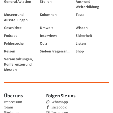
General Aviation
Stellen
Aus- und
Weiterbildung
Museen und
Kolumnen
Tests
Ausstellungen
Geschichte
Umwelt
Wissen
Podcast
Interviews
Sicherheit
Fehlersuche
Quiz
Listen
Reisen
Sieben Fragen an...
Shop
Veranstaltungen,
Konferenzen und
Messen
Über uns
Folgen Sie uns
Impressum
WhatsApp
Team
Facebook
Werbung
Instagram