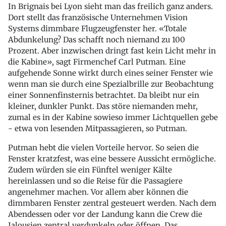
In Brignais bei Lyon sieht man das freilich ganz anders.
Dort stellt das französische Unternehmen Vision
Systems dimmbare Flugzeugfenster her. «Totale
Abdunkelung? Das schafft noch niemand zu 100
Prozent. Aber inzwischen dringt fast kein Licht mehr in
die Kabine», sagt Firmenchef Carl Putman. Eine
aufgehende Sonne wirkt durch eines seiner Fenster wie
wenn man sie durch eine Spezialbrille zur Beobachtung
einer Sonnenfinsternis betrachtet. Da bleibt nur ein
kleiner, dunkler Punkt. Das störe niemanden mehr,
zumal es in der Kabine sowieso immer Lichtquellen gebe
- etwa von lesenden Mitpassagieren, so Putman.
Putman hebt die vielen Vorteile hervor. So seien die
Fenster kratzfest, was eine bessere Aussicht ermögliche.
Zudem würden sie ein Fünftel weniger Kälte
hereinlassen und so die Reise für die Passagiere
angenehmer machen. Vor allem aber können die
dimmbaren Fenster zentral gesteuert werden. Nach dem
Abendessen oder vor der Landung kann die Crew die
Jalousien zentral verdunkeln oder öffnen. Das