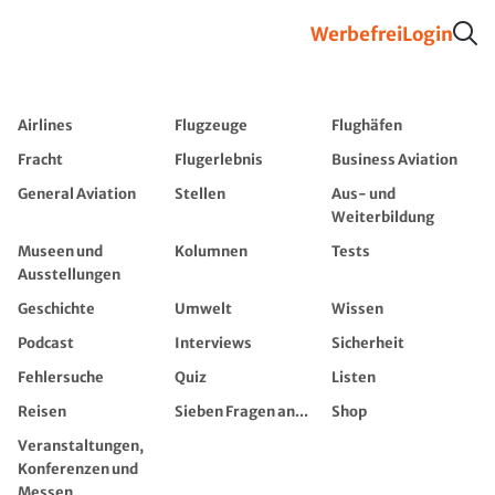
Werbefrei
Login
Airlines
Flugzeuge
Flughäfen
Fracht
Flugerlebnis
Business Aviation
General Aviation
Stellen
Aus- und
Weiterbildung
Museen und
Kolumnen
Tests
Ausstellungen
Geschichte
Umwelt
Wissen
Podcast
Interviews
Sicherheit
Fehlersuche
Quiz
Listen
Reisen
Sieben Fragen an...
Shop
Veranstaltungen,
Konferenzen und
Messen