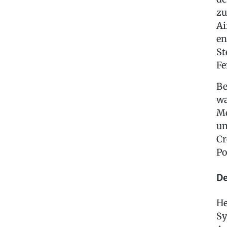
zu
Ai
en
St
Fe
Be
wa
Me
un
Cr
Po
De
He
Sy