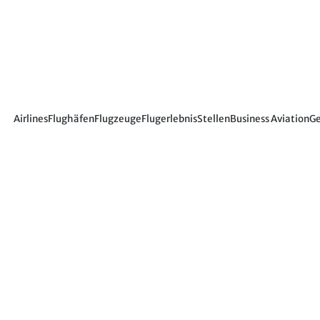
Airlines
Flughäfen
Flugzeuge
Flugerlebnis
Stellen
Business Aviation
Ge