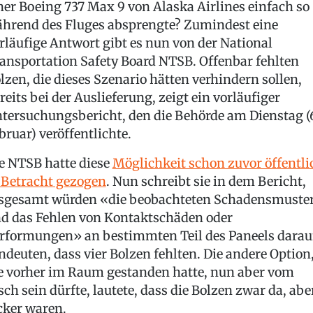
ner Boeing 737 Max 9 von Alaska Airlines einfach so
hrend des Fluges absprengte? Zumindest eine
rläufige Antwort gibt es nun von der National
ansportation Safety Board NTSB. Offenbar fehlten
lzen, die dieses Szenario hätten verhindern sollen,
reits bei der Auslieferung, zeigt ein vorläufiger
tersuchungsbericht, den die Behörde am Dienstag (
bruar) veröffentlichte.
e NTSB hatte diese
Möglichkeit schon zuvor öffentli
 Betracht gezogen
. Nun schreibt sie in dem Bericht,
sgesamt würden «die beobachteten Schadensmuste
d das Fehlen von Kontaktschäden oder
rformungen» an bestimmten Teil des Paneels darau
ndeuten, dass vier Bolzen fehlten. Die andere Option
e vorher im Raum gestanden hatte, nun aber vom
sch sein dürfte, lautete, dass die Bolzen zwar da, abe
cker waren.