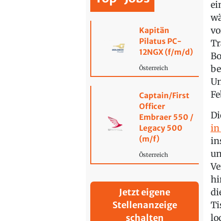
ei
wä
vo
Kapitän
Pilatus PC-
Tr
12NGX (f/m/d)
Bo
be
Österreich
Un
Fe
Captain/First
Officer
Di
Embraer 550 /
in
Legacy 500
(m/f)
in
un
Österreich
Ve
hi
di
Jetzt eigene
Ti
Stellenanzeige
lo
schalten