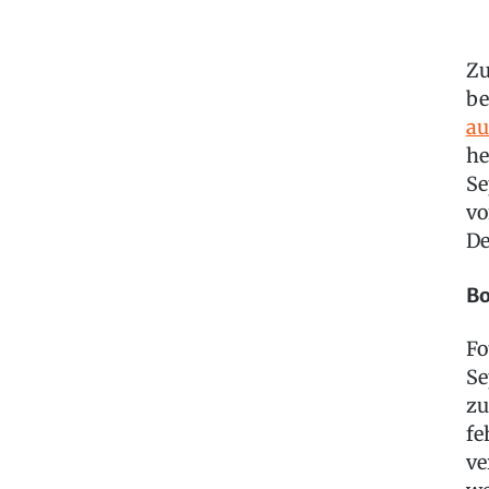
Zu
be
au
he
Se
vo
De
Bo
Fo
Se
zu
fe
ve