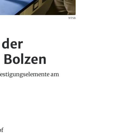
NTSB
 der
 Bolzen
Befestigungselemente am
pf