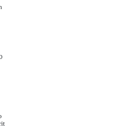
n
0
o
it