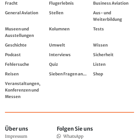
Fracht
Flugerlebnis
Business Aviation
General Aviation
Stellen
Aus- und
Weiterbildung
Museen und
Kolumnen
Tests
Ausstellungen
Geschichte
Umwelt
Wissen
Podcast
Interviews
Sicherheit
Fehlersuche
Quiz
Listen
Reisen
Sieben Fragen an...
Shop
Veranstaltungen,
Konferenzen und
Messen
Über uns
Folgen Sie uns
Impressum
WhatsApp