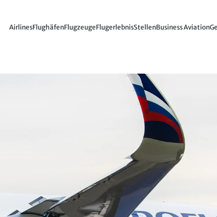
Airlines
Flughäfen
Flugzeuge
Flugerlebnis
Stellen
Business Aviation
Ge