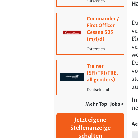
Österreich
Ha
Commander /
Da
First Officer
ve
Cessna 525
Fl
(m/f/d)
ve
Österreich
we
De
Trainer
vo
(SFI/TRI/TRE,
st
all genders)
au
Deutschland
In
Mehr Top-Jobs >
ne
Jetzt eigene
Ae
Stellenanzeige
schalten