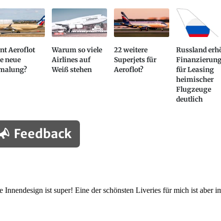
nt Aeroflot
Warum so viele
22 weitere
Russland erh
e neue
Airlines auf
Superjets für
Finanzierun
malung?
Weiß stehen
Aeroflot?
für Leasing
heimischer
Flugzeuge
deutlich
Feedback