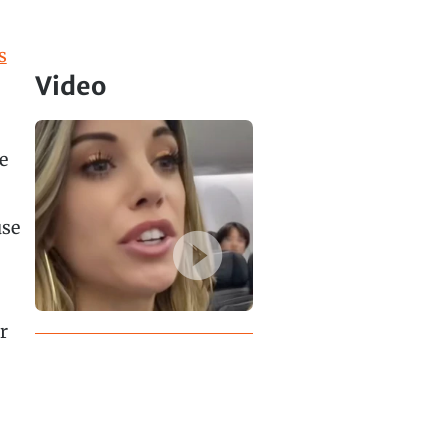
s
Video
e
use
r