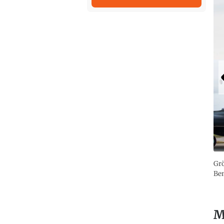
Grö
Bem
M