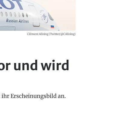
Clément Alloing (Twitter/@CAlloing)
or und wird
 ihr Erscheinungsbild an.