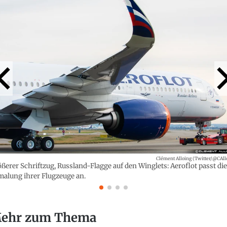
Clément Alloing (Twitter/@CAll
ßerer Schriftzug, Russland-Flagge auf den Winglets: Aeroflot passt die
alung ihrer Flugzeuge an.
ehr zum Thema