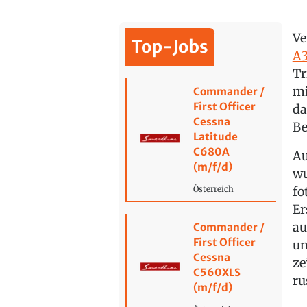
Ve
Top-Jobs
A3
Tr
mi
Commander /
First Officer
da
Cessna
Be
Latitude
C680A
Au
(m/f/d)
wu
fo
Österreich
Er
au
Commander /
First Officer
un
Cessna
ze
C560XLS
ru
(m/f/d)