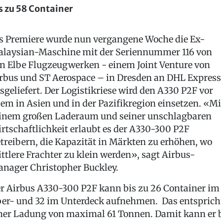
s zu 58 Container
s Premiere wurde nun vergangene Woche die Ex-
laysian-Maschine mit der Seriennummer 116 von
n Elbe Flugzeugwerken - einem Joint Venture von
rbus und ST Aerospace – in Dresden an DHL Express
sgeliefert. Der Logistikriese wird den A330 P2F vor
lem in Asien und in der Pazifikregion einsetzen. «Mi
inem großen Laderaum und seiner unschlagbaren
rtschaftlichkeit erlaubt es der A330-300 P2F
treibern, die Kapazität in Märkten zu erhöhen, wo
ttlere Frachter zu klein werden», sagt Airbus-
nager Christopher Buckley.
r Airbus A330-300 P2F kann bis zu 26 Container im
er- und 32 im Unterdeck aufnehmen. Das entsprich
ner Ladung von maximal 61 Tonnen. Damit kann er 