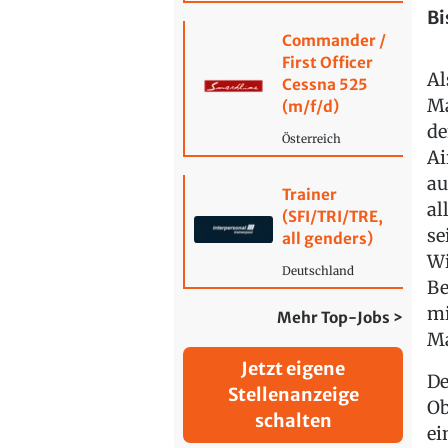
Bi
Commander /
First Officer
Al
Cessna 525
Ma
(m/f/d)
de
Österreich
Ai
au
Trainer
al
(SFI/TRI/TRE,
se
all genders)
Wi
Deutschland
Be
mi
Mehr Top-Jobs >
Ma
Jetzt eigene
De
Stellenanzeige
Ob
schalten
ei