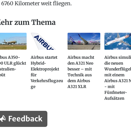
 6760 Kilometer weit fliegen.
ehr zum Thema
rbus A350-
Airbus startet
Airbus macht
Airbus simuli
00 ULR glückt
Hybrid-
den A321 Neo
die neuen
tralien-
Elektroprojekt
besser – mit
Wunderflüge
büt
für
Technik aus
mit einem
Verkehrsflugzeu
dem Airbus
Airbus A321 
ge
A321 XLR
- mit
Fünfmeter-
Aufsätzen
Feedback