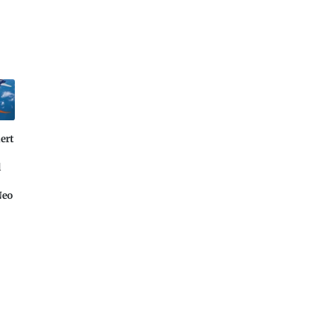
ert
l
Neo