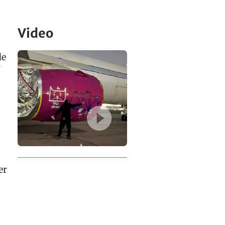
Video
de
er