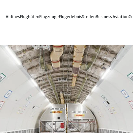
Airlines
Flughäfen
Flugzeuge
Flugerlebnis
Stellen
Business Aviation
Ge