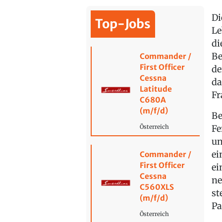
Di
Top-Jobs
Le
di
Be
Commander /
First Officer
de
Cessna
da
Latitude
Fr
C680A
(m/f/d)
Be
Fe
Österreich
un
ei
Commander /
First Officer
ei
Cessna
ne
C560XLS
st
(m/f/d)
Pa
Österreich