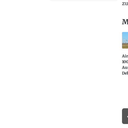
zu
M
Ai
10
Aus
De