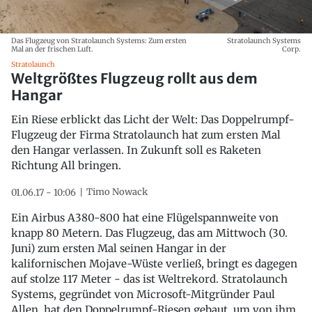
Das Flugzeug von Stratolaunch Systems: Zum ersten
Stratolaunch Systems
Mal an der frischen Luft.
Corp.
Stratolaunch
Weltgrößtes Flugzeug rollt aus dem
Hangar
Ein Riese erblickt das Licht der Welt: Das Doppelrumpf-
Flugzeug der Firma Stratolaunch hat zum ersten Mal
den Hangar verlassen. In Zukunft soll es Raketen
Richtung All bringen.
Timo Nowack
01.06.17 - 10:06
Ein Airbus A380-800 hat eine Flügelspannweite von
knapp 80 Metern. Das Flugzeug, das am Mittwoch (30.
Juni) zum ersten Mal seinen Hangar in der
kalifornischen Mojave-Wüste verließ, bringt es dagegen
auf stolze 117 Meter - das ist Weltrekord. Stratolaunch
Systems, gegründet von Microsoft-Mitgründer Paul
Allen, hat den Doppelrumpf-Riesen gebaut, um von ihm