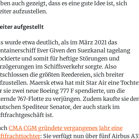
ben auch gezeigt, dass es eine gute Idee ist, sich
eiter aufzustellen.
eiter aufgestellt
s wurde etwa deutlich, als im März 2021 das
ntainerschiff Ever Given den Suezkanal tagelang
ockierte und somit für heftige Störungen und
rzögerungen im Schiffsverkehr sorgte. Also
tschlossen die größten Reedereien, sich breiter
fzustellen. Maersk etwa hat mit Star Air eine Tochte
r sie zwei neue Boeing 777 F spendierte, um die
ternde 767-Flotte zu verjüngen. Zudem kaufte sie de
utschen Spediteur Senator, der auch stark im
ftfrachtgeschäft ist.
uch
CMA CGM gründete vergangenes Jahr eine
ftfrachttochter
: Sie verfügt nun über fünf Airbus A