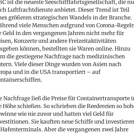
C ist die neueste Seeschifffahrtsgesellschaft, die n
ch Luftfrachtdienste anbietet. Dieser Trend ist Teil
nes größeren strategischen Wandels in der Branche.
hrend viele Menschen aufgrund von Corona-Regel
r Geld in den vergangenen Jahren nicht mehr für
isen, Konzerte und andere Freizeitaktivitäten
sgeben können, bestellten sie Waren online. Hinzu
m die gestiegene Nachfrage nach medizinischen
tern. Viele dieser Dinge wurden von Asien nach
ropa und in die USA transportiert – auf
ntainerschiffen.
e Nachfrage ließ die Preise für Containertransporte i
e Höhe schießen. So schrieben die Reedereien so hoh
winne wie nie zuvor und hatten viel Geld für
vestitionen. Sie kauften neue Schiffe und investiere
 Hafenterminals. Aber die vergangenen zwei Jahre