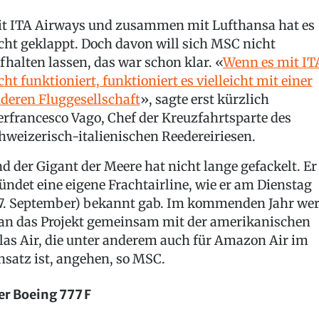
t ITA Airways und zusammen mit Lufthansa hat es
cht geklappt. Doch davon will sich MSC nicht
fhalten lassen, das war schon klar. «
Wenn es mit IT
cht funktioniert, funktioniert es vielleicht mit einer
deren Fluggesellschaft
», sagte erst kürzlich
erfrancesco Vago, Chef der Kreuzfahrtsparte des
hweizerisch-italienischen Reedereiriesen.
d der Gigant der Meere hat nicht lange gefackelt. Er
ündet eine eigene Frachtairline, wie er am Dienstag
7. September) bekannt gab. Im kommenden Jahr we
n das Projekt gemeinsam mit der amerikanischen
las Air, die unter anderem auch für Amazon Air im
nsatz ist, angehen, so MSC.
er Boeing 777 F