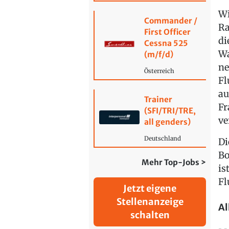
Wi
Commander /
Ra
First Officer
di
Cessna 525
Wa
(m/f/d)
ne
Österreich
Fl
au
Trainer
Fr
(SFI/TRI/TRE,
ve
all genders)
Deutschland
Di
Bo
Mehr Top-Jobs >
is
Fl
Jetzt eigene
Stellenanzeige
Al
schalten