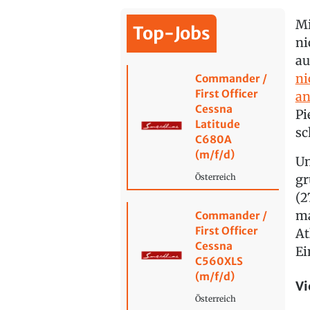
Mi
Top-Jobs
ni
au
ni
Commander /
First Officer
an
Cessna
Pi
Latitude
sc
C680A
(m/f/d)
Un
gr
Österreich
(2
ma
Commander /
First Officer
At
Cessna
Ei
C560XLS
(m/f/d)
Vi
Österreich