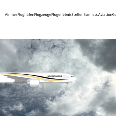
Airlines
Flughäfen
Flugzeuge
Flugerlebnis
Stellen
Business Aviation
Ge