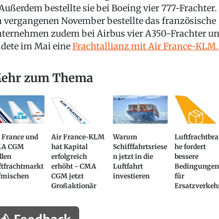
 Außerdem bestellte sie bei Boeing vier 777-Frachter.
 vergangenen November bestellte das französische
ternehmen zudem bei Airbus vier A350-Frachter u
ldete im Mai eine
Frachtallianz mit Air France-KLM.
ehr zum Thema
 France und
Air France-KLM
Warum
Luftfrachtbr
A CGM
hat Kapital
Schifffahrtsriese
he fordert
llen
erfolgreich
n jetzt in die
bessere
ftfrachtmarkt
erhöht - CMA
Luftfahrt
Bedingunge
fmischen
CGM jetzt
investieren
für
Großaktionär
Ersatzverkeh