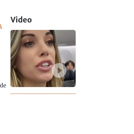
Video
A
rde