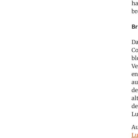
ha
br
Br
Da
Co
bl
Ve
en
au
de
al
de
Lu
A
Lu