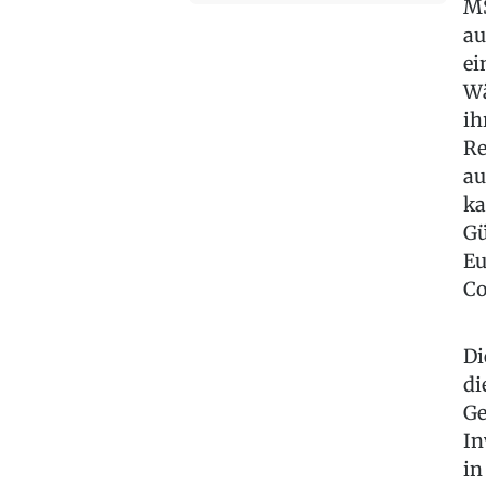
MS
au
ei
Wä
ih
Re
au
ka
Gü
Eu
Co
Di
di
Ge
In
in