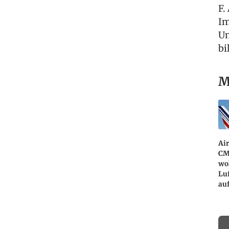
F.
Im
Un
bi
M
Air
CM
wo
Lu
au