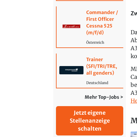
Commander /
Zw
First Officer
Cessna 525
Da
(m/f/d)
Ab
Österreich
A3
k
Trainer
(SFI/TRI/TRE,
MN
all genders)
Ca
Deutschland
be
A3
Mehr Top-Jobs >
He
Jetzt eigene
M
Stellenanzeige
schalten