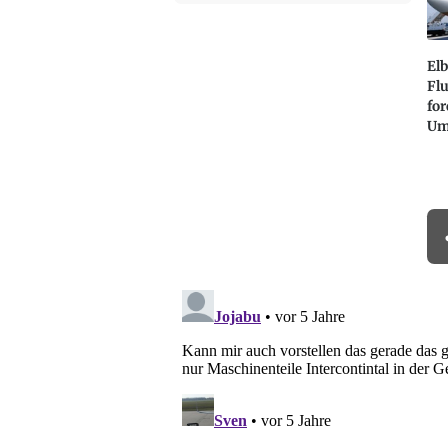
Elb
Fl
for
Um