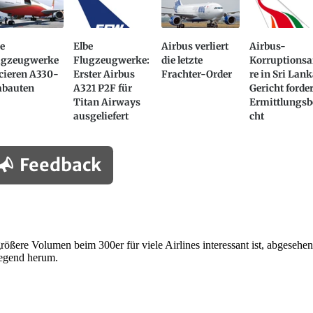
e
Elbe
Airbus verliert
Airbus-
ugzeugwerke
Flugzeugwerke:
die letzte
Korruptionsa
cieren A330-
Erster Airbus
Frachter-Order
re in Sri Lank
bauten
A321 P2F für
Gericht forder
Titan Airways
Ermittlungsb
ausgeliefert
cht
Feedback