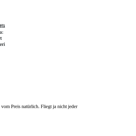
ffä
a:
t
eri