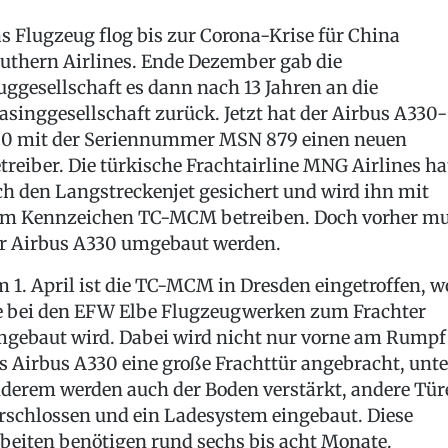
s Flugzeug flog bis zur Corona-Krise für China
uthern Airlines. Ende Dezember gab die
uggesellschaft es dann nach 13 Jahren an die
asinggesellschaft zurück. Jetzt hat der Airbus A330-
0 mit der Seriennummer MSN 879 einen neuen
treiber. Die türkische Frachtairline MNG Airlines ha
ch den Langstreckenjet gesichert und wird ihn mit
m Kennzeichen TC-MCM betreiben. Doch vorher m
r Airbus A330 umgebaut werden.
 1. April ist die TC-MCM in Dresden eingetroffen, w
e bei den EFW Elbe Flugzeugwerken zum Frachter
gebaut wird. Dabei wird nicht nur vorne am Rumpf
s Airbus A330 eine große Frachttür angebracht, unte
derem werden auch der Boden verstärkt, andere Tür
rschlossen und ein Ladesystem eingebaut. Diese
beiten benötigen rund sechs bis acht Monate.