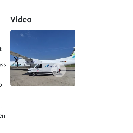
Video
t
uss
o
r
en