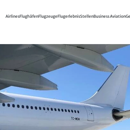
Airlines
Flughäfen
Flugzeuge
Flugerlebnis
Stellen
Business Aviation
Ge