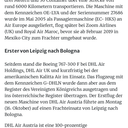
drei Metern und 30 Container über eine Strecke von
rund 6000 Kilometern transportieren. Die Maschine mit
dem Kennzeichen OE-LYA und der Seriennummer 27686
wurde im Mai 2005 als Passagiermaschine (EC- HKS) an
Air Europe ausgeliefert, flog später bei Zoom Airlines
(UK) und Royal Air Maroc, bevor sie ab Februar 2019 in
Mexiko City zum Frachter umgebaut wurde.
Erster von Leipzig nach Bologna
Seitdem stand die Boeing 767-300 F bei DHL Air
Holdings, DHL Air UK und kurzfristig bei der
amerikanischen Kalitta Air im Einsatz. Das Flugzeug mit
dem Kennzeichen G-DHLN wurde dann aber aus dem
Register des Vereinigten Königreichs ausgetragen und
ins österreichische Register übertragen. Der Erstflug der
neuen Maschine von DHL Air Austria führte am Montag
(16. Oktober) auf einen Frachteinsatz von Leipzig nach
Bologna.
DHL Air Austria ist eine 100-prozentige