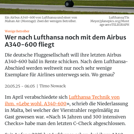
Ein Airbus A340-600 von Lufthansa und einer von
Lufthansa/Tis
Mahan Air (Montage): Zwei der wenigen Betreiber.
Meyer/planepics.org/Mont
age aeroTELEGRAPH
Wenige Betreiber
Wer nach Lufthansa noch mit dem Airbus
A340-600 fliegt
Die deutsche Fluggesellschaft will ihre letzten Airbus
A340-600 bald in Rente schicken. Nach dem Lufthansa-
Abschied werden weltweit nur noch sehr wenige
Exemplare für Airlines unterwegs sein. Wo genau?
Timo Nowack
20.05.25 - 06:05
Im April verabschiedete sich
Lufthansa Technik von
ihm. «Lebe wohl, A340-600
», schrieb die Niederlassung
in Malta, bei welcher der Vierstrahler regelmäßig zu
Gast gewesen war. «Nach 14 Jahren und 300 intensiven
Checks» habe man den letzten C-Check abgeschlossen.