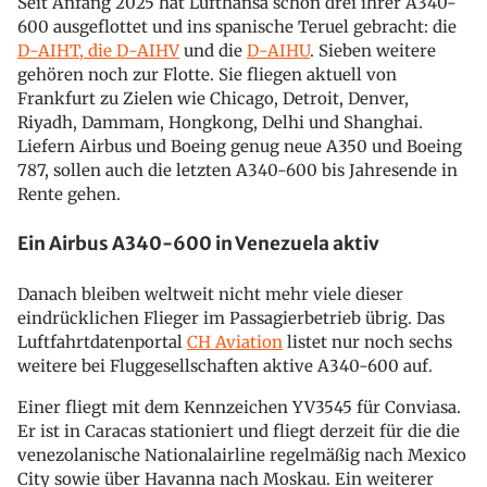
Seit Anfang 2025 hat Lufthansa schon drei ihrer A340-
600 ausgeflottet und ins spanische Teruel gebracht: die
D-AIHT, die D-AIHV
und die
D-AIHU
. Sieben weitere
gehören noch zur Flotte. Sie fliegen aktuell von
Frankfurt zu Zielen wie Chicago, Detroit, Denver,
Riyadh, Dammam, Hongkong, Delhi und Shanghai.
Liefern Airbus und Boeing genug neue A350 und Boeing
787, sollen auch die letzten A340-600 bis Jahresende in
Rente gehen.
Ein Airbus A340-600 in Venezuela aktiv
Danach bleiben weltweit nicht mehr viele dieser
eindrücklichen Flieger im Passagierbetrieb übrig. Das
Luftfahrtdatenportal
CH Aviation
listet nur noch sechs
weitere bei Fluggesellschaften aktive A340-600 auf.
Einer fliegt mit dem Kennzeichen YV3545 für Conviasa.
Er ist in Caracas stationiert und fliegt derzeit für die die
venezolanische Nationalairline regelmäßig nach Mexico
City sowie über Havanna nach Moskau. Ein weiterer