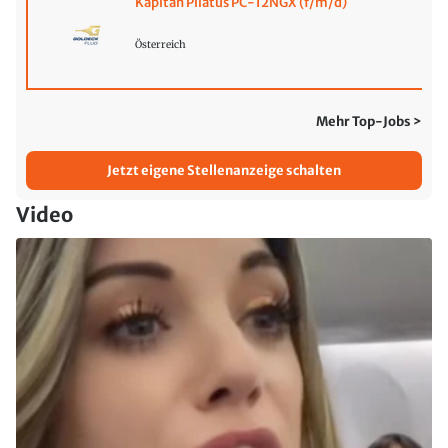
Kapitän Pilatus PC-12NGX (f/m/d)
Österreich
Mehr Top-Jobs >
Jetzt eigene Stellenanzeige schalten
Video