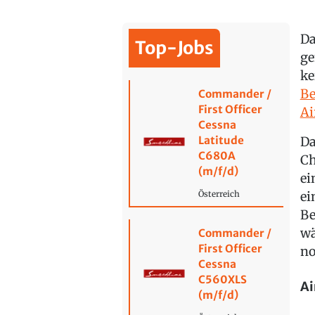
Da
Top-Jobs
ge
ke
Be
Commander /
First Officer
Ai
Cessna
Latitude
Da
C680A
Ch
(m/f/d)
ei
ei
Österreich
Be
wä
Commander /
First Officer
no
Cessna
C560XLS
Ai
(m/f/d)