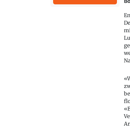
Bo
En
De
mi
Lu
ge
we
Na
«W
zw
be
fl
«B
Ve
Ar