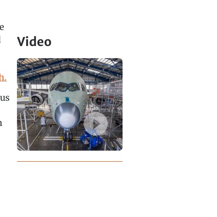
e
d
Video
h.
aus
m