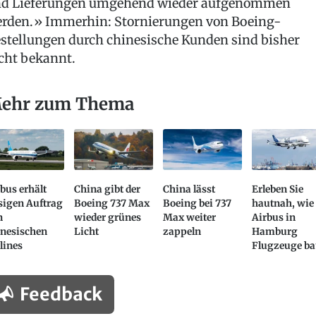
d Lieferungen umgehend wieder aufgenommen
rden.» Immerhin: Stornierungen von Boeing-
stellungen durch chinesische Kunden sind bisher
cht bekannt.
ehr zum Thema
bus erhält
China gibt der
China lässt
Erleben Sie
sigen Auftrag
Boeing 737 Max
Boeing bei 737
hautnah, wie
n
wieder grünes
Max weiter
Airbus in
inesischen
Licht
zappeln
Hamburg
lines
Flugzeuge ba
Feedback