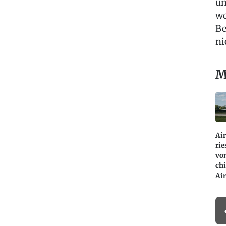
un
we
Be
ni
M
Air
rie
vo
ch
Air