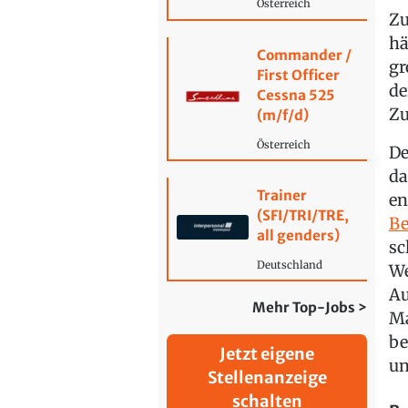
Österreich
Zu
hä
Commander /
gr
First Officer
de
Cessna 525
Zu
(m/f/d)
Österreich
De
da
Trainer
en
(SFI/TRI/TRE,
Be
all genders)
sc
Deutschland
We
Au
Mehr Top-Jobs >
Ma
be
Jetzt eigene
un
Stellenanzeige
schalten