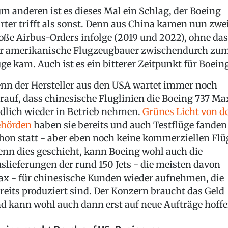
m anderen ist es dieses Mal ein Schlag, der Boeing
rter trifft als sonst. Denn aus China kamen nun zwe
oße Airbus-Orders infolge (2019 und 2022), ohne das
r amerikanische Flugzeugbauer zwischendurch zu
ge kam. Auch ist es ein bitterer Zeitpunkt für Boein
nn der Hersteller aus den USA wartet immer noch
rauf, dass chinesische Fluglinien die Boeing 737 Ma
dlich wieder in Betrieb nehmen.
Grünes Licht von d
hörden
haben sie bereits und auch Testflüge fanden
hon statt - aber eben noch keine kommerziellen Flü
nn dies geschieht, kann Boeing wohl auch die
slieferungen der rund 150 Jets - die meisten davon
x - für chinesische Kunden wieder aufnehmen, die
reits produziert sind. Der Konzern braucht das Geld
d kann wohl auch dann erst auf neue Aufträge hoffe