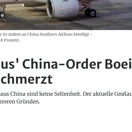
r ist zudem an China Southern Airlines beteiligt -
38 Prozent.
us' China-Order Boe
schmerzt
us China sind keine Seltenheit. Der aktuelle Großau
hreren Gründen.