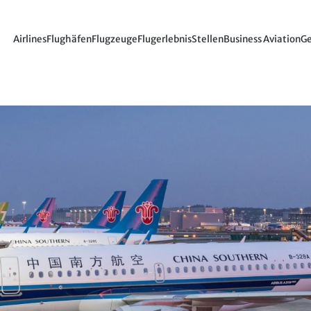
Airlines
Flughäfen
Flugzeuge
Flugerlebnis
Stellen
Business Aviation
Ge