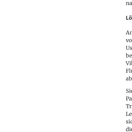
na
Lö
Am
vo
Us
be
Vi
Fl
ab
Si
Pa
Tr
Le
si
di