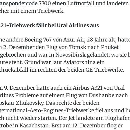
anspondercode 7700 einen Luftnotfall und landeten
cher mit einem Triebwerk.
21-Triebwerk fällt bei Ural Airlines aus
ne andere Boeing 767 von Azur Air, 28 Jahre alt, hatt
 2. Dezember den Flug von Tomsk nach Phuket
gebrochen und war in Novosibirsk gelandet, wo sie b
ute steht. Grund war laut Aviatorshina ein
druckabfall im rechten der beiden GE-Triebwerke.
 9. Dezember hatte auch ein Airbus A321 von Ural
rlines Probleme auf einem Flug von Dushanbe nach
skau-Zhukovsky. Das rechte der beiden
ternational-Aero-Engines-Triebwerke fiel aus und li
ch nicht wieder starten. Der Jet landete am Flughafe
tobe in Kasachstan. Erst am 12. Dezember flog er