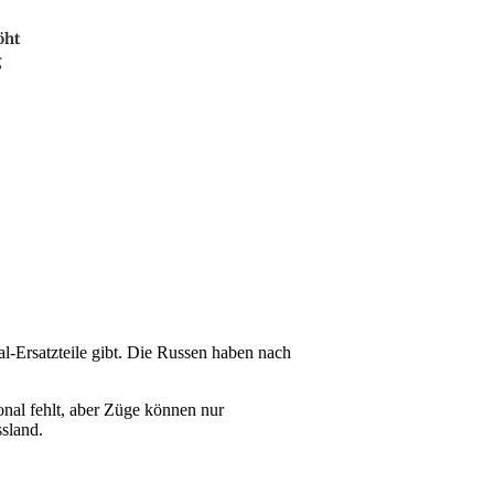
öht
g