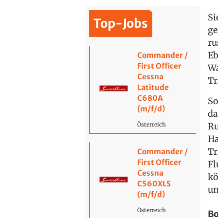
Si
Top-Jobs
ge
ru
Eb
Commander /
First Officer
Wa
Cessna
Tr
Latitude
C680A
So
(m/f/d)
da
Ru
Österreich
Ha
Tr
Commander /
First Officer
Fl
Cessna
kö
C560XLS
un
(m/f/d)
Österreich
Bo