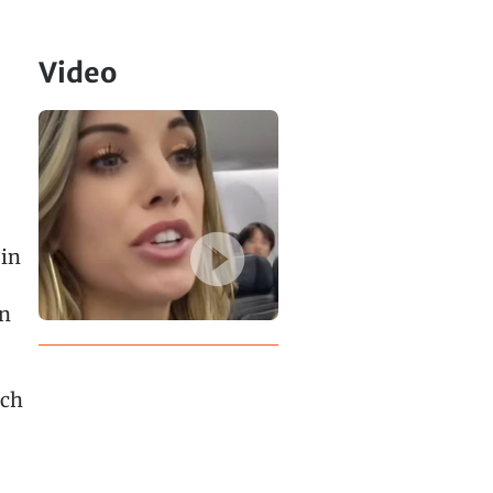
Video
 in
en
ach