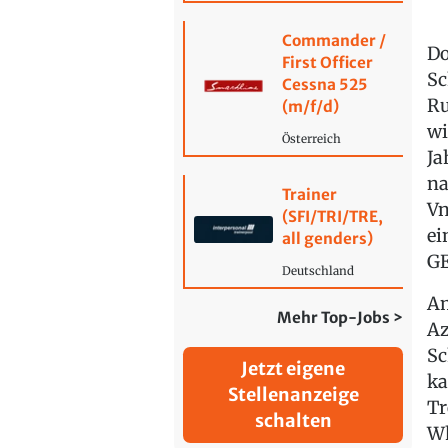
Commander /
Do
First Officer
Sc
Cessna 525
Ru
(m/f/d)
wi
Österreich
Ja
na
Trainer
Vn
(SFI/TRI/TRE,
ei
all genders)
GE
Deutschland
Am
Mehr Top-Jobs >
Az
Sc
Jetzt eigene
ka
Stellenanzeige
Tr
schalten
Wh