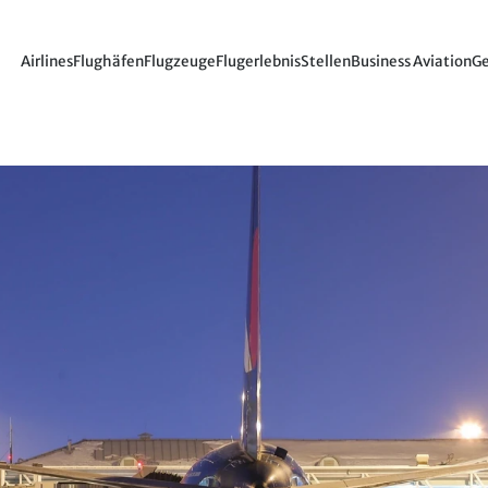
Airlines
Flughäfen
Flugzeuge
Flugerlebnis
Stellen
Business Aviation
Ge