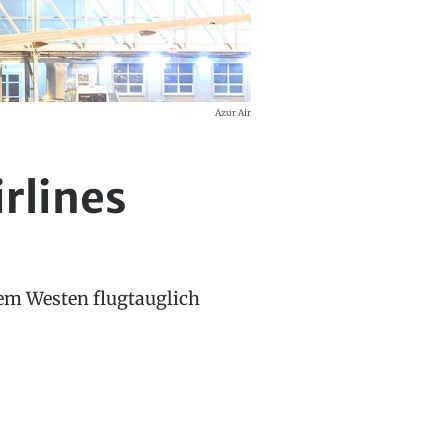
Azur Air
rlines
dem Westen flugtauglich