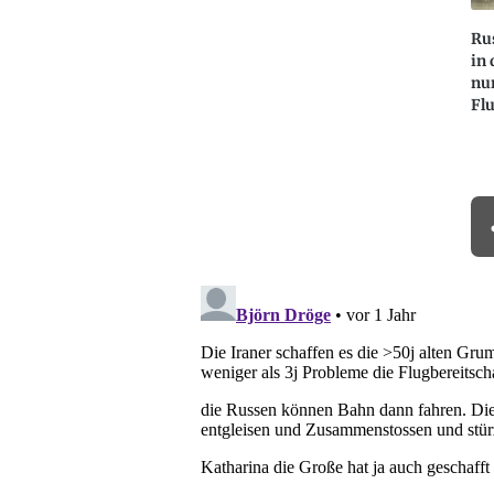
Ru
in 
nur
Fl