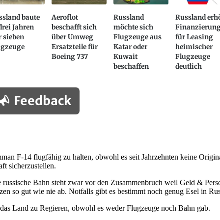
ssland baute
Aeroflot
Russland
Russland erh
drei Jahren
beschafft sich
möchte sich
Finanzierun
 sieben
über Umweg
Flugzeuge aus
für Leasing
ugzeuge
Ersatzteile für
Katar oder
heimischer
Boeing 737
Kuwait
Flugzeuge
beschaffen
deutlich
Feedback