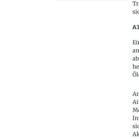
Tr
si
A3
Ei
am
ab
he
Öl
Am
Ai
Mo
In
si
Ak