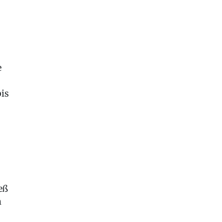
e
is
eß
n