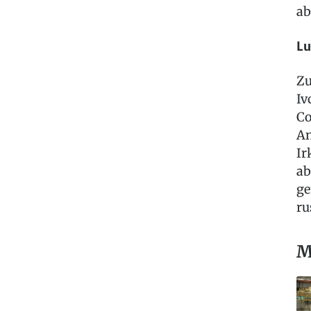
ab
Lu
Zu
Iv
Co
An
Ir
ab
ge
ru
M