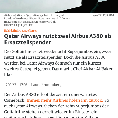
Airbus A380 von Qatar Airways beim Anflug auf
aeroTELEGRAPH
London-Heathrow: Sieben Superjumbos sind derzeit
im Einsatz mit Passagieren, einer wird als
Reserveflieger genutzt.
Bald definitiv ausgeflottet
Qatar Airways nutzt zwei Airbus A380 als
Ersatzteilspender
Die Golfairline setzt wieder acht Superjumbos ein, zwei
nutzt sie als Ersatzteilspender. Doch die Airbus A380
werden bei Qatar Airways dennoch nur ein kurzes
zweites Gastspiel geben. Das macht Chef Akbar Al Baker
klar.
Laura Frommberg
17.03.23 - 17:03
Der Airbus A380 erlebt derzeit ein unerwartetes
Comeback.
Immer mehr Airlines holen ihn zurück.
So
auch Qatar Airways. Sieben der zehn Superjumbos der
Golfairline stehen derzeit wieder im Einsatz, ein
weiterer ist als Reserve verfügbar, um im Fall von