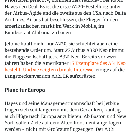
Prioritäten gerecht», kommentiert Jetblue-Chef Robin
Hayes den Deal. Es ist die erste A220-Bestellung unter
der Airbus-Ägide und die zweite aus den USA nach Delta
Air Lines. Airbus hat beschlossen, die Flieger für den
amerikanischen markt im Werk in Mobile, im
Bundesstaat Alabama zu bauen.
Jetblue kauft nicht nur A220, sie schichtet auch eine
bestehende Order um. Statt 25 Airbus A320 Neo nimmt
die Fluggesellschaft jetzt A321 Neo. Bereits vor zwei
Jahren haben die Amerikaner
15 Exemplare des A31 Neo
bestellt. Und sie zeigten damals Interesse
, einige auf die
Langstreckenversion A321 LR aufzurüsten.
Pläne für Europa
Hayes und seine Managementmannschaft bei Jetblue
tragen sich seit längerem mit dem Gedanken, künftig
auch Flüge nach Europa anzubieten. Ab Boston und New
York sollen Ziele auf dem Alten Kontinent angeflogen
werden - nicht mit Großraumflugzeugen. Der A321