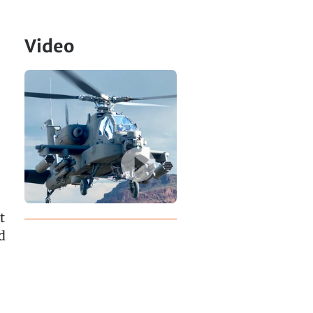
Video
t
d