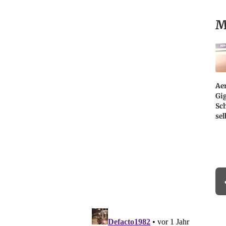
M
Aer
Gi
Sch
sel