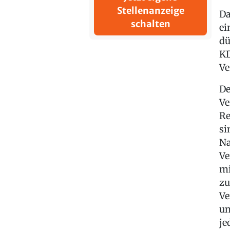
Stellenanzeige
Da
schalten
ei
dü
KD
Ve
De
Ve
Re
si
Na
Ve
mi
zu
Ve
un
je