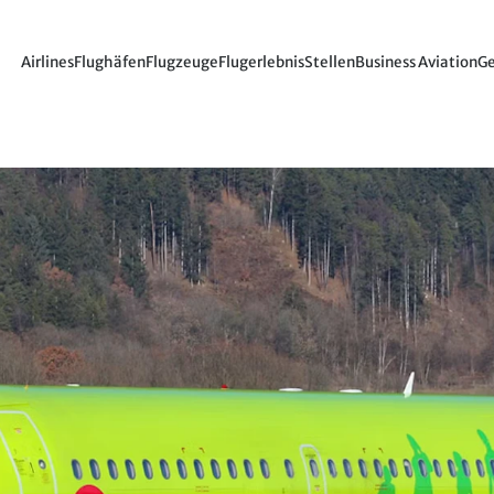
Airlines
Flughäfen
Flugzeuge
Flugerlebnis
Stellen
Business Aviation
Ge