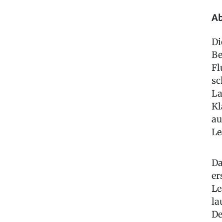
Ab
Di
Be
Fl
sc
La
Kl
au
Le
Da
er
Le
la
De