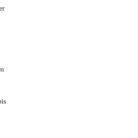
er
en
bis