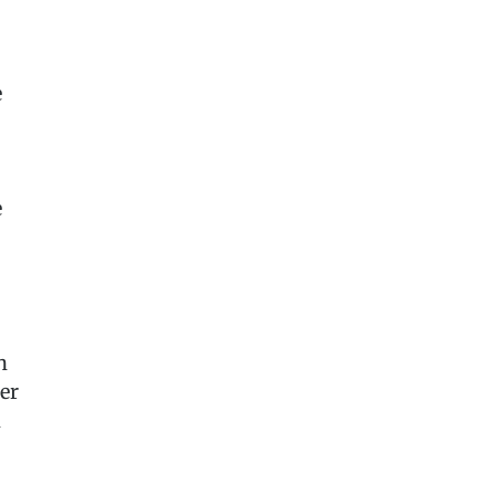
e
e
n
er
h