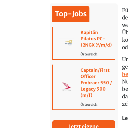
Fü
Top-Jobs
de
we
Üb
Kapitän
Pilatus PC-
kö
12NGX (f/m/d)
od
Österreich
Um
ge
Captain/First
be
Officer
Nu
Embraer 550 /
be
Legacy 500
(m/f)
da
ze
Österreich
Le
Jetzt eigene