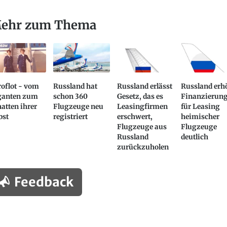
ehr zum Thema
oflot - vom
Russland hat
Russland erlässt
Russland erh
ganten zum
schon 360
Gesetz, das es
Finanzierun
atten ihrer
Flugzeuge neu
Leasingfirmen
für Leasing
bst
registriert
erschwert,
heimischer
Flugzeuge aus
Flugzeuge
Russland
deutlich
zurückzuholen
Feedback