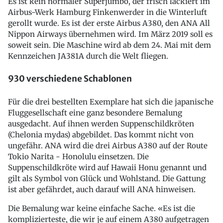
Es ist kein normaler Superjumbo, der frisch lackiert im
Airbus-Werk Hamburg Finkenwerder in die Winterluft
gerollt wurde. Es ist der erste Airbus A380, den ANA All
Nippon Airways übernehmen wird. Im März 2019 soll es
soweit sein. Die Maschine wird ab dem 24. Mai mit dem
Kennzeichen JA381A durch die Welt fliegen.
930 verschiedene Schablonen
Für die drei bestellten Exemplare hat sich die japanische
Fluggesellschaft eine ganz besondere Bemalung
ausgedacht. Auf ihnen werden Suppenschildkröten
(Chelonia mydas) abgebildet. Das kommt nicht von
ungefähr. ANA wird die drei Airbus A380 auf der Route
Tokio Narita - Honolulu einsetzen. Die
Suppenschildkröte wird auf Hawaii Honu genannt und
gilt als Symbol von Glück und Wohlstand. Die Gattung
ist aber gefährdet, auch darauf will ANA hinweisen.
Die Bemalung war keine einfache Sache. «Es ist die
komplizierteste, die wir je auf einem A380 aufgetragen