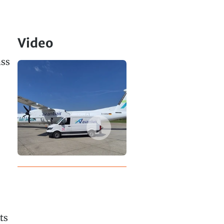
Video
ass
ts