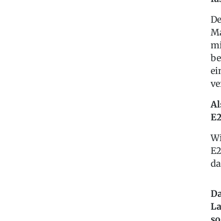
De
Ma
mi
be
ei
ve
Al
E2
Wi
E2
da
Da
La
so