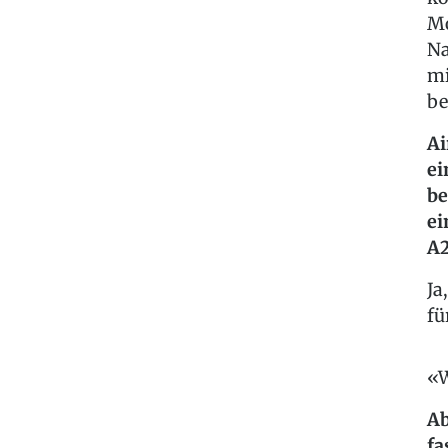
Mo
Na
mi
be
Ai
ei
be
ei
A2
Ja
fü
W
Ab
fa