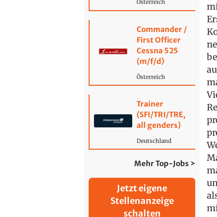
Österreich
mi
Er
Commander /
Ko
First Officer
ne
Cessna 525
be
(m/f/d)
au
Österreich
ma
Vi
Trainer
Re
(SFI/TRI/TRE,
pr
all genders)
pr
Deutschland
We
Ma
Mehr Top-Jobs >
ma
un
Jetzt eigene
al
Stellenanzeige
mi
schalten