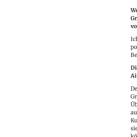
We
Gr
vo
Ic
po
Be
Di
Ai
De
Gr
Üb
au
Ku
si
kö