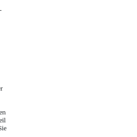
-
.
er
den
eil
Sie