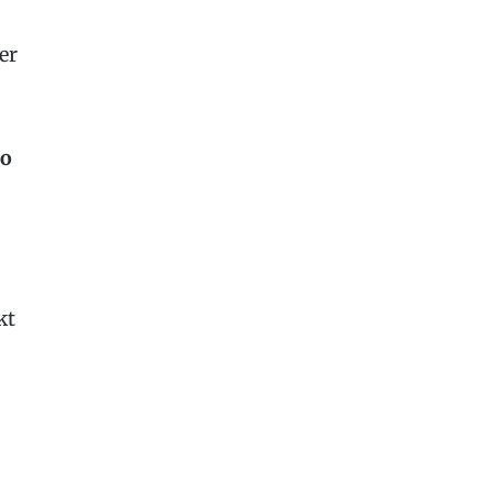
er
so
kt