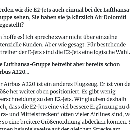
rden wir die E2-Jets auch einmal bei der Lufthansa
uppe sehen, Sie haben sie ja kürzlich Air Dolomiti
rgestellt?
h hoffe es! Ich spreche zwar nicht über einzelne
tenzielle Kunden. Aber wie gesagt: Für bestehende
treiber der E-Jets sind die E2-Jets eine logische Wahl
e Lufthansa-Gruppe betreibt aber bereits schon
rbus A220...
r Airbus A220 ist ein anderes Flugzeug. Er ist von d
öße her weiter oben positioniert. Es gibt wenig
erschneidung zu den E2-Jets. Wir glauben deshalb
ch, dass die E2-Jets eine viel bessere Ergänzung zu 
rz- und Mittelstreckenflotten vieler Airlines sind, w
e so eine breitere Größenordnung abdecken können. 
nnen beispielsweise auf der gleichen Strecke am