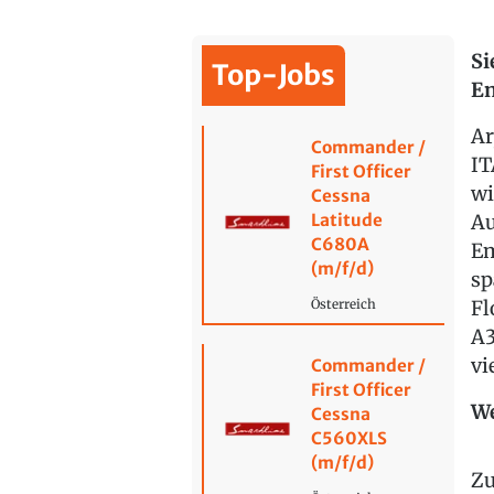
Si
Top-Jobs
En
Ar
Commander /
IT
First Officer
wi
Cessna
Latitude
Au
C680A
Em
(m/f/d)
sp
Fl
Österreich
A3
vi
Commander /
First Officer
We
Cessna
C560XLS
(m/f/d)
Zu