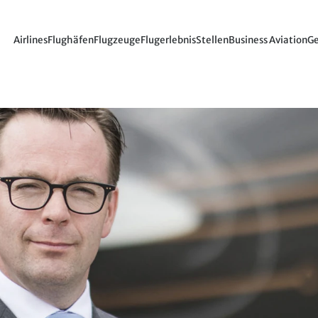
Airlines
Flughäfen
Flugzeuge
Flugerlebnis
Stellen
Business Aviation
Ge