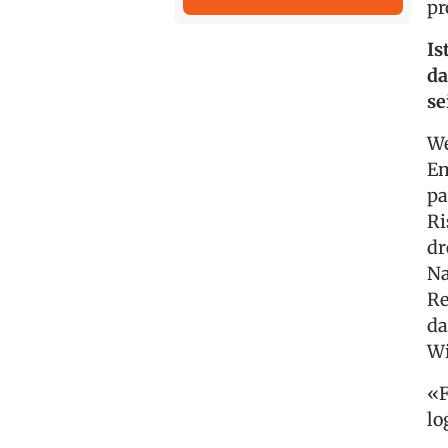
pr
Is
da
se
We
Em
pa
Ri
dr
Na
Re
da
Wi
F
lo