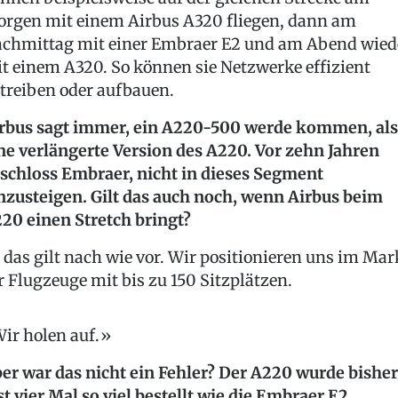
rgen mit einem Airbus A320 fliegen, dann am
chmittag mit einer Embraer E2 und am Abend wied
t einem A320. So können sie Netzwerke effizient
treiben oder aufbauen.
rbus sagt immer, ein A220-500 werde kommen, al
ne verlängerte Version des A220. Vor zehn Jahren
schloss Embraer, nicht in dieses Segment
nzusteigen. Gilt das auch noch, wenn Airbus beim
20 einen Stretch bringt?
, das gilt nach wie vor. Wir positionieren uns im Mar
r Flugzeuge mit bis zu 150 Sitzplätzen.
ir holen auf.
er war das nicht ein Fehler? Der A220 wurde bisher
st vier Mal so viel bestellt wie die Embraer E2...