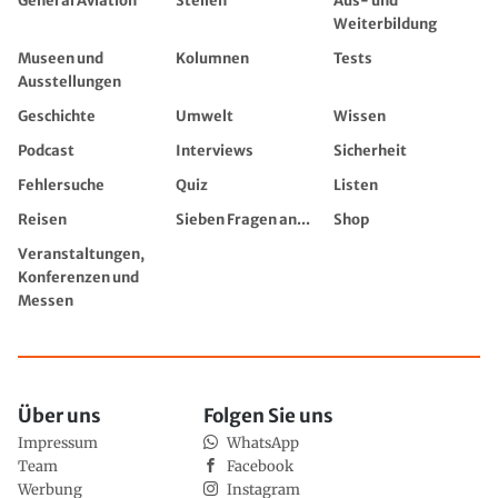
General Aviation
Stellen
Aus- und
Weiterbildung
Museen und
Kolumnen
Tests
Ausstellungen
Geschichte
Umwelt
Wissen
Podcast
Interviews
Sicherheit
Fehlersuche
Quiz
Listen
Reisen
Sieben Fragen an...
Shop
Veranstaltungen,
Konferenzen und
Messen
Über uns
Folgen Sie uns
Impressum
WhatsApp
Team
Facebook
Werbung
Instagram