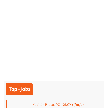
Top-Jobs
Kapitän Pilatus PC-12NGX (f/m/d)