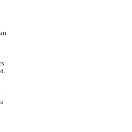
 im
es
d.
i
so