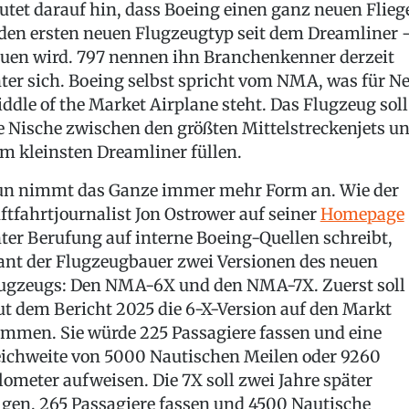
utet darauf hin, dass Boeing einen ganz neuen Flieg
den ersten neuen Flugzeugtyp seit dem Dreamliner 
uen wird. 797 nennen ihn Branchenkenner derzeit
ter sich. Boeing selbst spricht vom NMA, was für N
ddle of the Market Airplane steht. Das Flugzeug soll
e Nische zwischen den größten Mittelstreckenjets u
m kleinsten Dreamliner füllen.
n nimmt das Ganze immer mehr Form an. Wie der
ftfahrtjournalist Jon Ostrower auf seiner
Homepage
ter Berufung auf interne Boeing-Quellen schreibt,
ant der Flugzeugbauer zwei Versionen des neuen
ugzeugs: Den NMA-6X und den NMA-7X. Zuerst soll
ut dem Bericht 2025 die 6-X-Version auf den Markt
mmen. Sie würde 225 Passagiere fassen und eine
ichweite von 5000 Nautischen Meilen oder 9260
lometer aufweisen. Die 7X soll zwei Jahre später
lgen, 265 Passagiere fassen und 4500 Nautische