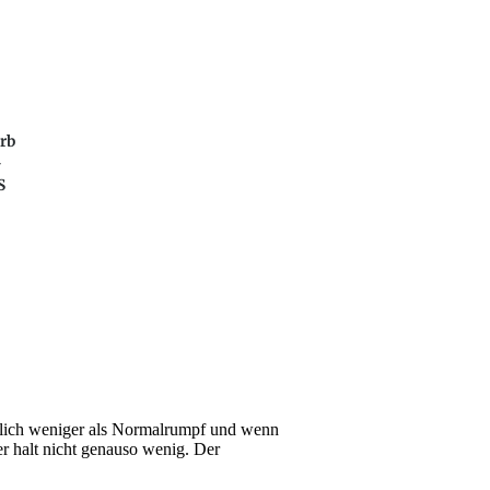
rb
-
S