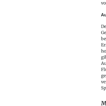
vo
Au
De
Ge
be
Er
ho
gi
Au
Fl
ge
ve
Sp
M