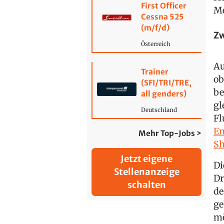
First Officer
Me
Cessna 525
(m/f/d)
Zw
Österreich
Au
Trainer
ob
(SFI/TRI/TRE,
be
all genders)
gl
Deutschland
Fl
En
Mehr Top-Jobs >
Sh
Jetzt eigene
Di
Stellenanzeige
Dr
schalten
de
ge
mö