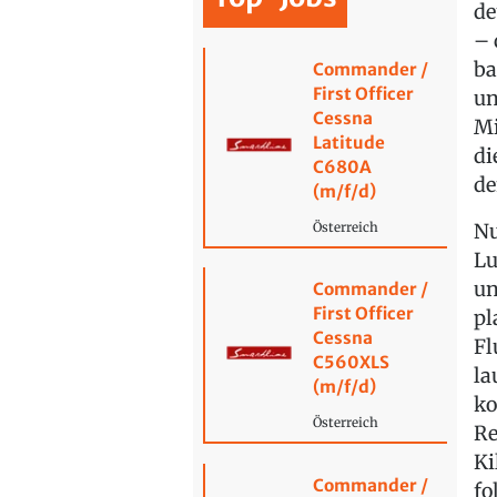
de
– 
ba
Commander /
First Officer
un
Cessna
Mi
Latitude
di
C680A
de
(m/f/d)
Nu
Österreich
Lu
un
Commander /
First Officer
pl
Cessna
Fl
C560XLS
la
(m/f/d)
ko
Österreich
Re
Ki
Commander /
fo