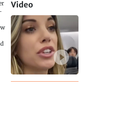
er
Video
–
ew
nd