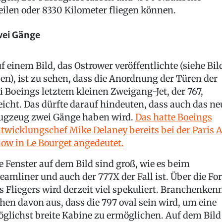
ilen oder 8330 Kilometer fliegen können.
ei Gänge
f einem Bild, das Ostrower veröffentlichte (siehe Bil
en), ist zu sehen, dass die Anordnung der Türen der
i Boeings letztem kleinen Zweigang-Jet, der 767,
eicht. Das dürfte darauf hindeuten, dass auch das ne
ugzeug zwei Gänge haben wird.
Das hatte Boeings
twicklungschef Mike Delaney bereits bei der Paris A
ow in Le Bourget angedeutet.
e Fenster auf dem Bild sind groß, wie es beim
eamliner und auch der 777X der Fall ist. Über die F
s Fliegers wird derzeit viel spekuliert. Branchenken
hen davon aus, dass die 797 oval sein wird, um eine
glichst breite Kabine zu ermöglichen. Auf dem Bild