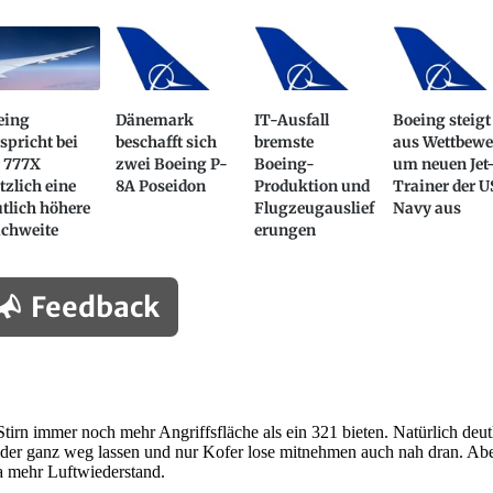
eing
Dänemark
IT-Ausfall
Boeing steigt
spricht bei
beschafft sich
bremste
aus Wettbewe
r 777X
zwei Boeing P-
Boeing-
um neuen Jet
tzlich eine
8A Poseidon
Produktion und
Trainer der U
tlich höhere
Flugzeugauslief
Navy aus
ichweite
erungen
Feedback