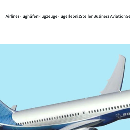
Airlines
Flughäfen
Flugzeuge
Flugerlebnis
Stellen
Business Aviation
Ge