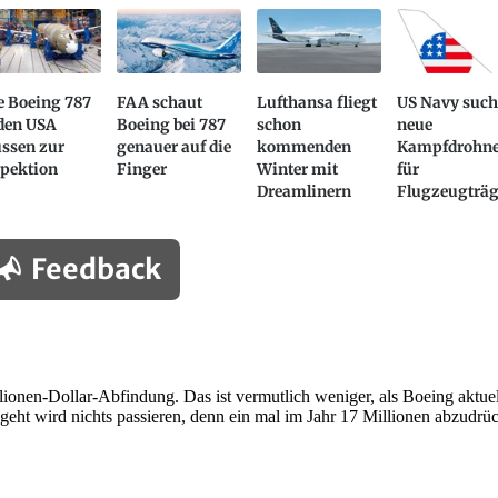
e Boeing 787
FAA schaut
Lufthansa fliegt
US Navy such
 den USA
Boeing bei 787
schon
neue
ssen zur
genauer auf die
kommenden
Kampfdrohn
spektion
Finger
Winter mit
für
Dreamlinern
Flugzeugträg
Feedback