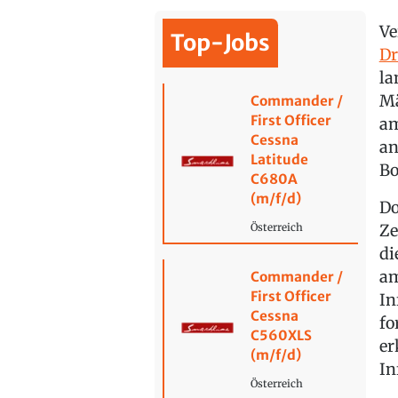
Ve
Top-Jobs
Dr
la
Mä
Commander /
First Officer
am
Cessna
an
Latitude
Bo
C680A
(m/f/d)
Do
Ze
Österreich
di
am
Commander /
First Officer
In
Cessna
fo
C560XLS
er
(m/f/d)
In
Österreich