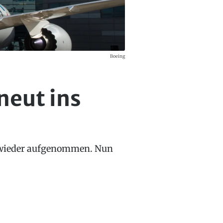
Boeing
neut ins
z wieder aufgenommen. Nun