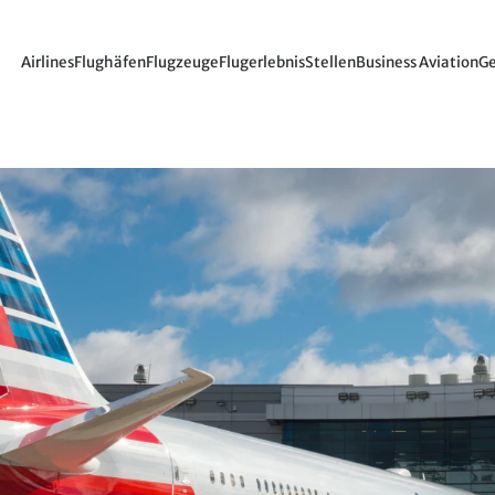
Airlines
Flughäfen
Flugzeuge
Flugerlebnis
Stellen
Business Aviation
Ge