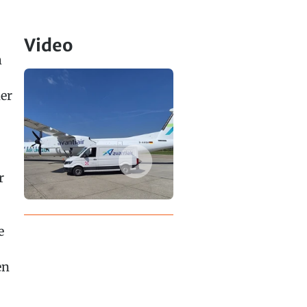
Video
m
er
r
e
en