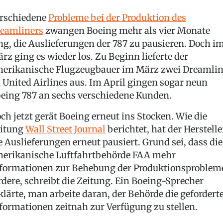
rschiedene
Probleme bei der Produktion des
eamliners
zwangen Boeing mehr als vier Monate
ng, die Auslieferungen der 787 zu pausieren. Doch i
rz ging es wieder los. Zu Beginn lieferte der
erikanische Flugzeugbauer im März zwei Dreamlin
 United Airlines aus. Im April gingen sogar neun
eing 787 an sechs verschiedene Kunden.
ch jetzt gerät Boeing erneut ins Stocken. Wie die
itung
Wall Street Journal
berichtet, hat der Herstelle
e Auslieferungen erneut pausiert. Grund sei, dass die
erikanische Luftfahrtbehörde FAA mehr
formationen zur Behebung der Produktionsproblem
rdere, schreibt die Zeitung. Ein Boeing-Sprecher
klärte, man arbeite daran, der Behörde die gefordert
formationen zeitnah zur Verfügung zu stellen.