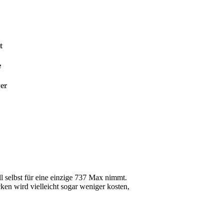
t
e
er