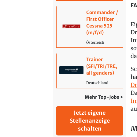
FA
Commander /
First Officer
Ei
Cessna 525
Dr
(m/f/d)
In
Österreich
so
da
Trainer
(SFI/TRI/TRE,
Sc
all genders)
ha
Deutschland
Dr
Da
Mehr Top-Jobs >
In
au
Jetzt eigene
Stellenanzeige
M
schalten