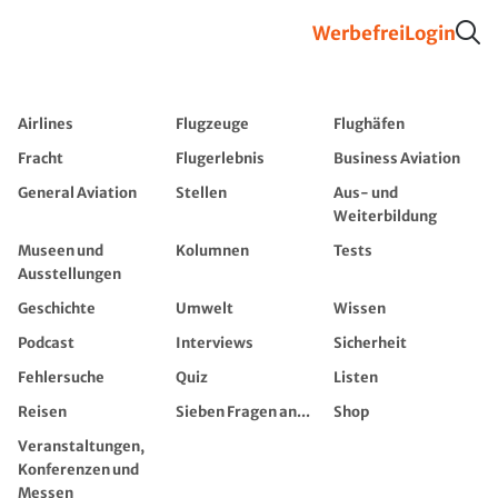
Werbefrei
Login
Airlines
Flugzeuge
Flughäfen
Fracht
Flugerlebnis
Business Aviation
General Aviation
Stellen
Aus- und
Weiterbildung
Museen und
Kolumnen
Tests
Ausstellungen
Geschichte
Umwelt
Wissen
Podcast
Interviews
Sicherheit
Fehlersuche
Quiz
Listen
Reisen
Sieben Fragen an...
Shop
Veranstaltungen,
Konferenzen und
Messen