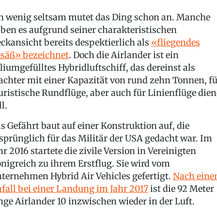
n wenig seltsam mutet das Ding schon an. Manche
ben es aufgrund seiner charakteristischen
ckansicht bereits despektierlich als
«fliegendes
säß» bezeichnet
. Doch die Airlander ist ein
liumgefülltes Hybridluftschiff, das dereinst als
achter mit einer Kapazität von rund zehn Tonnen, fü
uristische Rundflüge, aber auch für Linienflüge die
ll.
s Gefährt baut auf einer Konstruktion auf, die
sprünglich für das Militär der USA gedacht war. Im
hr 2016 startete die zivile Version in Vereinigten
nigreich zu ihrem Erstflug. Sie wird vom
ternehmen Hybrid Air Vehicles gefertigt.
Nach ein
fall bei einer Landung im Jahr 2017
ist die 92 Meter
nge Airlander 10 inzwischen wieder in der Luft.