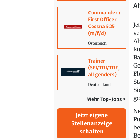
Al
Commander /
First Officer
Je
Cessna 525
ve
(m/f/d)
Al
Österreich
kü
Ba
Trainer
Ge
(SFI/TRI/TRE,
Fl
all genders)
St
Deutschland
Si
ge
Mehr Top-Jobs >
Ne
Jetzt eigene
Pu
Stellenanzeige
be
schalten
Be