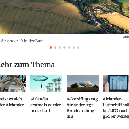
Airl
 Airlander 10 in der Luft.
ehr zum Thema
reist es sich
Airlander
Rekordflugzeug
Airlander-
der Airlander
erstmals wieder
Airlander legt
Luftschiff sol
in der Luft
Bruchlandung
bis 2033 noch
hin
größer werde