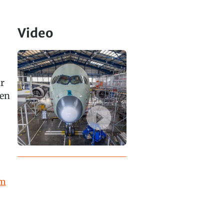
Video
r
nen
em