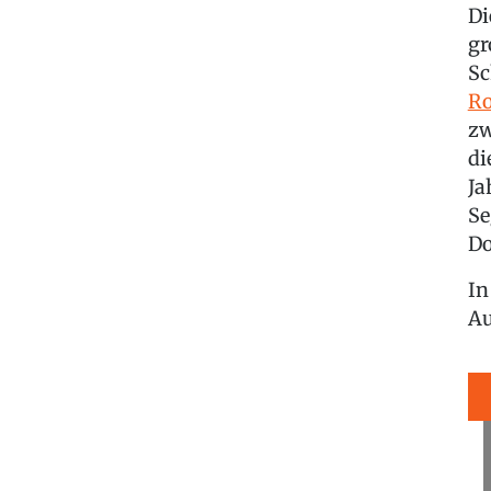
Di
gr
Sc
Ro
zw
di
Ja
Se
Do
In
Au