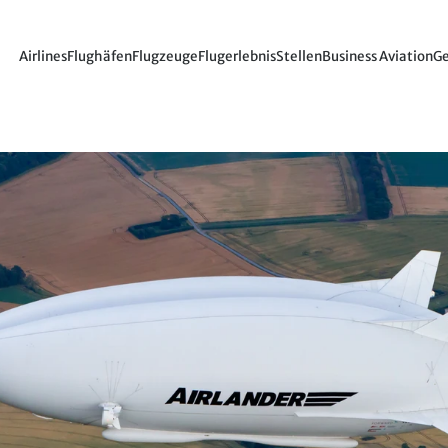
Airlines
Flughäfen
Flugzeuge
Flugerlebnis
Stellen
Business Aviation
Ge