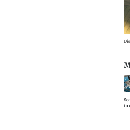
Die
M
So 
in 