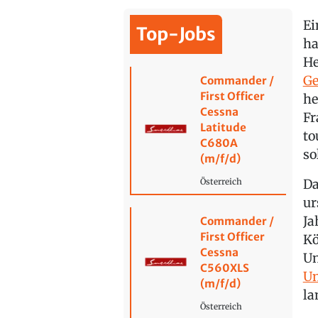
Ei
Top-Jobs
ha
He
Ge
Commander /
First Officer
he
Cessna
Fr
Latitude
to
C680A
so
(m/f/d)
Da
Österreich
ur
Ja
Commander /
First Officer
Kö
Cessna
Un
C560XLS
Un
(m/f/d)
la
Österreich