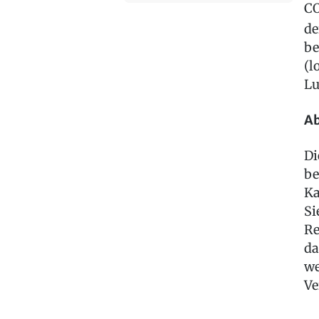
C
de
be
(l
Lu
Ab
Di
be
Ka
Si
Re
da
we
Ve