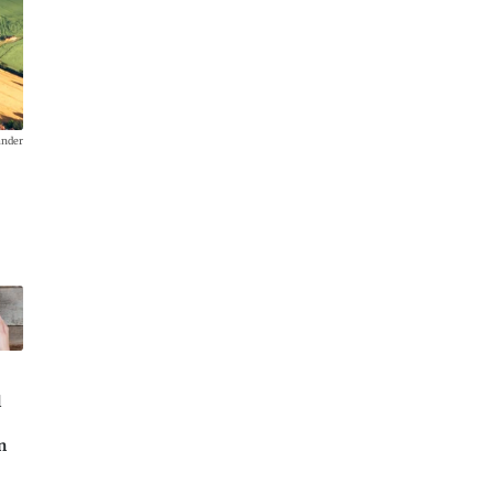
Hersteller Hybrid Air Vehicles verspricht...
ander
l
n