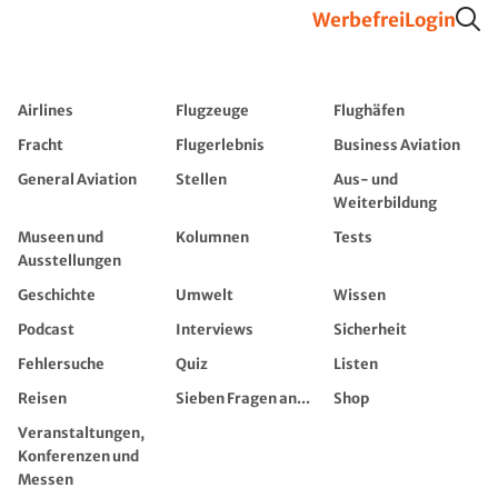
Werbefrei
Login
Airlines
Flugzeuge
Flughäfen
Fracht
Flugerlebnis
Business Aviation
General Aviation
Stellen
Aus- und
Weiterbildung
Museen und
Kolumnen
Tests
Ausstellungen
Geschichte
Umwelt
Wissen
Podcast
Interviews
Sicherheit
Fehlersuche
Quiz
Listen
Reisen
Sieben Fragen an...
Shop
Veranstaltungen,
Konferenzen und
Messen