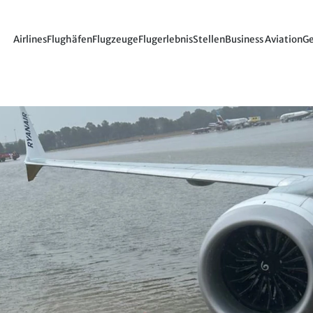
Airlines
Flughäfen
Flugzeuge
Flugerlebnis
Stellen
Business Aviation
Ge