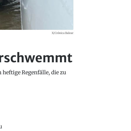
X/Crónica Balear
berschwemmt
heftige Regenfälle, die zu
u