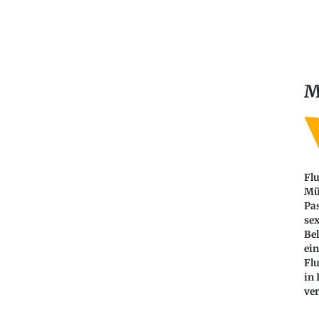
M
Fl
Mü
Pa
sex
Be
ein
Flu
in
ver