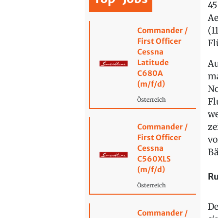
45
Ae
(1
Commander /
First Officer
Fl
Cessna
Latitude
Au
C680A
ma
(m/f/d)
No
Fl
Österreich
we
ze
Commander /
First Officer
vo
Cessna
Bä
C560XLS
(m/f/d)
Ru
Österreich
De
Commander /