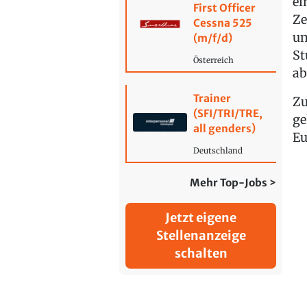
ei
First Officer
Ze
Cessna 525
un
(m/f/d)
St
Österreich
ab
Trainer
Zu
(SFI/TRI/TRE,
ge
all genders)
Eu
Deutschland
Mehr Top-Jobs >
Jetzt eigene
Stellenanzeige
schalten