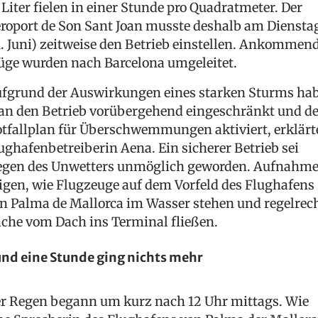
 Liter fielen in einer Stunde pro Quadratmeter. Der
roport de Son Sant Joan musste deshalb am Diensta
1. Juni) zeitweise den Betrieb einstellen. Ankommen
üge wurden nach Barcelona umgeleitet.
fgrund der Auswirkungen eines starken Sturms ha
n den Betrieb vorübergehend eingeschränkt und d
tfallplan für Überschwemmungen aktiviert, erklärt
ughafenbetreiberin Aena. Ein sicherer Betrieb sei
gen des Unwetters unmöglich geworden. Aufnahm
igen, wie Flugzeuge auf dem Vorfeld des Flughafens
n Palma de Mallorca im Wasser stehen und regelrec
che vom Dach ins Terminal fließen.
nd eine Stunde ging nichts mehr
r Regen begann um kurz nach 12 Uhr mittags. Wie