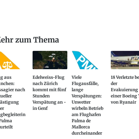
ehr zum Thema
ug aus
Edelweiss-Flug
Viele
18 Verletzte b
nchen:
nach Zürich
Flugausfälle,
der
ssagier nach
kommt mit fünf
lange
Evakuierung
ueller
Stunden
Verspätungen:
einer Boeing 
lästigung
Verspätung an -
Unwetter
von Ryanair
er
in Genf
wirbeln Betrieb
gbegleiterin
am Flughafen
 Palma
Palma de
urteilt
Mallorca
durcheinander