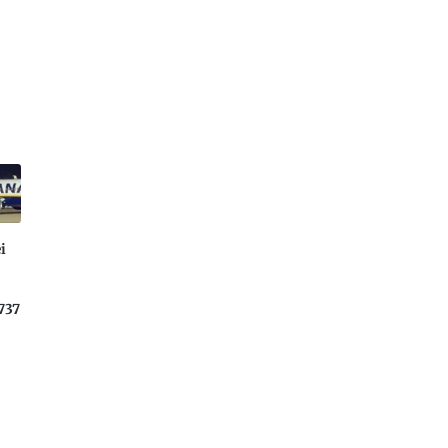
ei
737