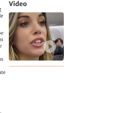
Video
g
de
be
en
e
en
hte