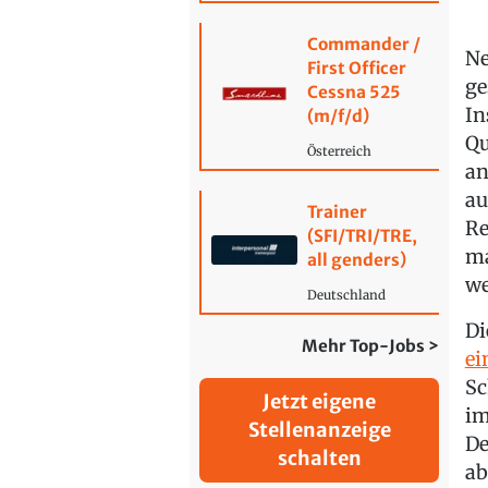
Commander /
Ne
First Officer
ge
Cessna 525
In
(m/f/d)
Qu
Österreich
an
au
Trainer
Re
(SFI/TRI/TRE,
ma
all genders)
we
Deutschland
Di
Mehr Top-Jobs >
ei
Sc
Jetzt eigene
im
Stellenanzeige
De
schalten
ab