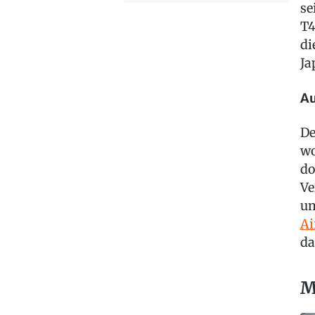
se
T4
di
Ja
Au
De
wo
do
Ve
um
Ai
da
M