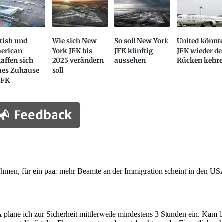
tish und
Wie sich New
So soll New York
United könnt
erican
York JFK bis
JFK künftig
JFK wieder d
affen sich
2025 verändern
aussehen
Rücken kehr
ues Zuhause
soll
JFK
Feedback