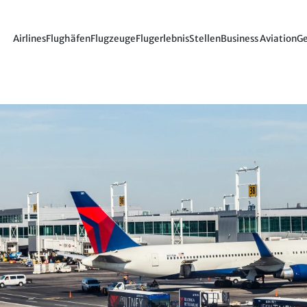
Airlines
Flughäfen
Flugzeuge
Flugerlebnis
Stellen
Business Aviation
Ge