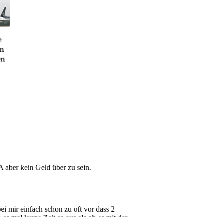
e
en
en