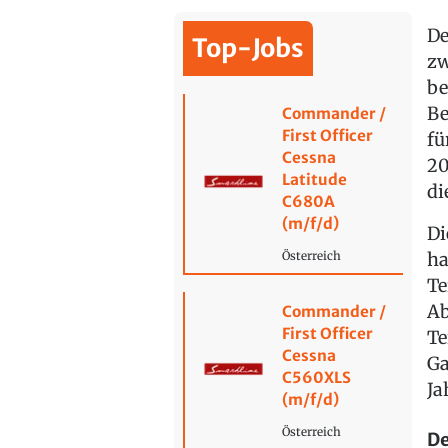
De
Top-Jobs
zw
be
Be
Commander /
First Officer
fü
Cessna
20
Latitude
di
C680A
(m/f/d)
Di
ha
Österreich
Te
Ab
Commander /
First Officer
Te
Cessna
Ga
C560XLS
Ja
(m/f/d)
Österreich
De