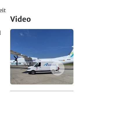
eit
Video
d