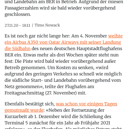
und Landebahn am BER in Betrieb. Aufgrund der miesen
Passagierzahlen wird sie bald wieder vorübergehend
geschlossen.
Timo Nowack
27.11.20 - 18:11
Es ist noch gar nicht lange her: Am 4. November
weihte
ein Airbus A350 von Qatar Airways mit seiner Landung
die Südbahn
des neuen deutschen Hauptstadtflughafens
BER ein. Etwas mehr als drei Wochen später steht nun
fest: Die Piste wird bald wieder vorübergehend außer
Betreib genommen. Um Kosten zu senken, «wird
aufgrund des geringen Verkehrs so schnell wie möglich
die südliche Start- und Landebahn vorübergehend vom
Netz genommen», teilte der Flughafen am
Freitagnachmittag (27. November) mit.
Ebenfalls bestätigt sich,
was schon vor einigen Tagen
gemutmaßt wurde
: «Neben der Fortsetzung der
Kurzarbeit ab 1. Dezember wird die Schließung des
Terminal 5 zunächst für ein Jahr ab Frühjahr 2021