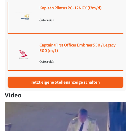
Kapitän Pilatus PC-12NGX (f/m/d)
Österreich
Captain/First Officer Embraer 550 / Legacy
500 (m/f)
Österreich
Jetzt eigene Stellenanzeige schalten
Video